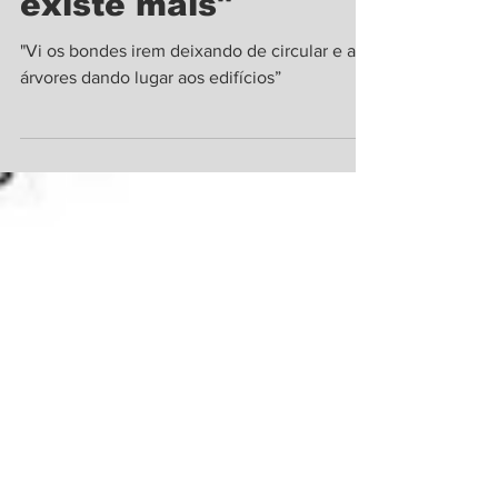
"Tenho saudades de
uma cidade que não
existe mais"
"Vi os bondes irem deixando de circular e as
árvores dando lugar aos edifícios”