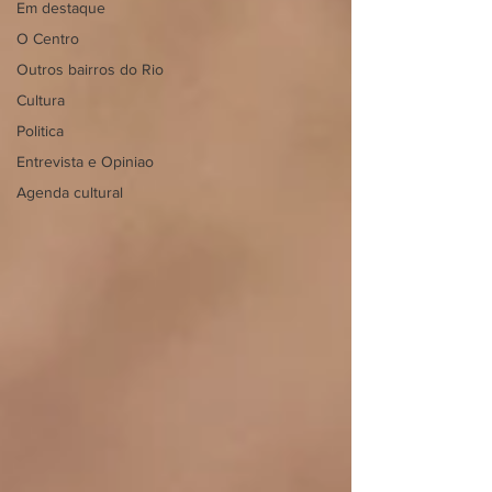
Em destaque
O Centro
Outros bairros do Rio
Cultura
Politica
Entrevista e Opiniao
Agenda cultural