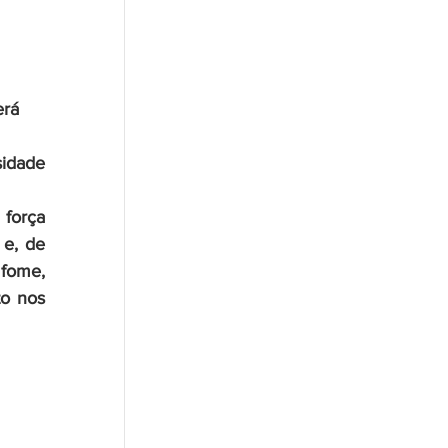
rá 
idade 
orça 
e, de 
fome, 
o nos 