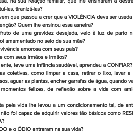
sa, na sua relação familiar, que lhe ensinaram a destrat
uí-las, tiranizá-las? 
vem que passou a crer que a VIOLÊNCIA deva ser usada
enção? Quem lhe ensinou essa asneira?
fruto de uma gravidez desejada, veio à luz de parto nat
foi amamentado no seio de sua mãe? 
vivência amorosa com seus pais? 
 com seus irmãos e irmãos? 
mente, teve uma infância saudável, aprendeu a CONFIAR?
s coletivas, como limpar a casa, retirar o lixo, lavar a l
sos, aguar as plantas, encher garrafas de água, quando va
 momentos felizes, de reflexão sobre a vida com ami
ta pela vida lhe levou a um condicionamento tal, de anto
não foi capaz de adquirir valores tão básicos como RES
? 
O e o ÓDIO entraram na sua vida? 