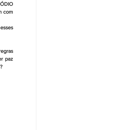
ÓDIO 
m com 
esses 
egras 
r paz 
?