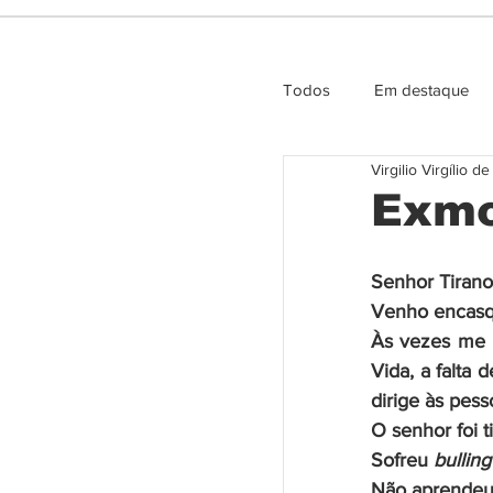
Todos
Em destaque
Virgilio Virgílio d
Entrevista e Opiniao
Exmo.
Senhor Tirano
Venho encasqu
Às vezes me 
Vida, a falta
dirige às pes
O senhor foi t
Sofreu 
bulling
Não aprendeu