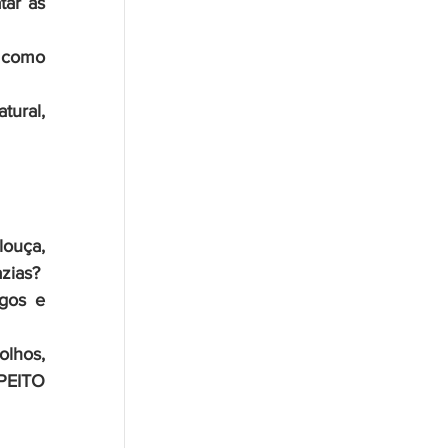
ar as 
 como 
ural, 
 
ouça, 
zias? 
gos e 
lhos, 
PEITO 