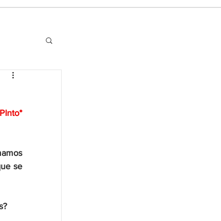
PInto*
mamos 
ue se 
s? 