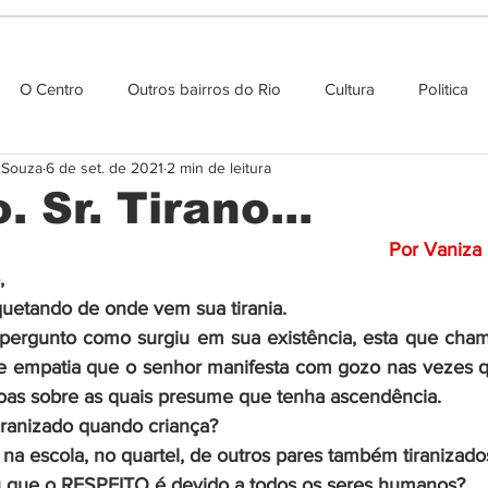
O Centro
Outros bairros do Rio
Cultura
Politica
e Souza
6 de set. de 2021
2 min de leitura
Agenda cultural
 Sr. Tirano...
Por Vaniza 
,
etando de onde vem sua tirania. 
pergunto como surgiu em sua existência, esta que cha
 de empatia que o senhor manifesta com gozo nas vezes q
soas sobre as quais presume que tenha ascendência.
iranizado quando criança? 
 na escola, no quartel, de outros pares também tiranizado
 que o RESPEITO é devido a todos os seres humanos? 