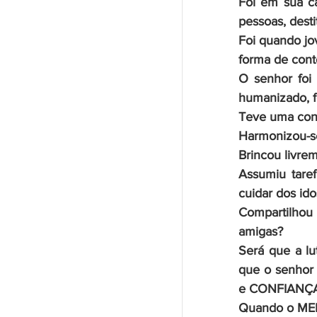
Foi em sua ca
pessoas, destit
Foi quando jo
forma de cont
O senhor foi 
humanizado, 
Teve uma con
Harmonizou-se
Brincou livre
Assumiu tarefa
cuidar dos ido
Compartilhou
amigas?
Será que a lu
que o senhor 
e CONFIANÇA
Quando o MED