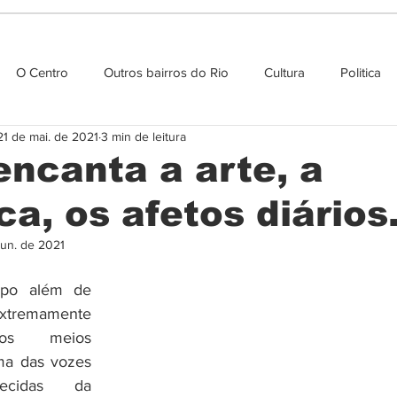
O Centro
Outros bairros do Rio
Cultura
Politica
21 de mai. de 2021
3 min de leitura
Agenda cultural
encanta a arte, a
a, os afetos diários.
jun. de 2021
ippo além de 
xtremamente 
os meios 
ma das vozes 
ecidas da 