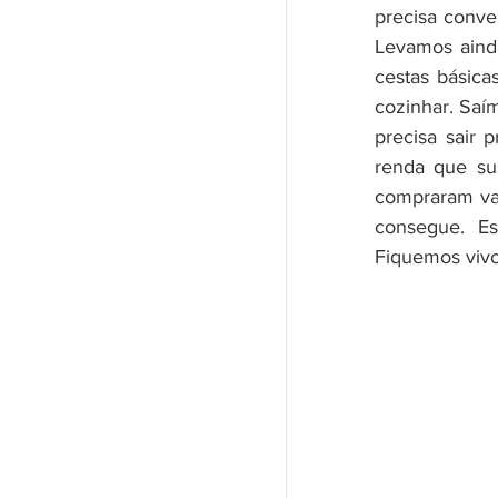
precisa conven
Levamos aind
cestas básica
cozinhar. Saí
precisa sair 
renda que su
compraram vac
consegue. Es
Fiquemos vivo