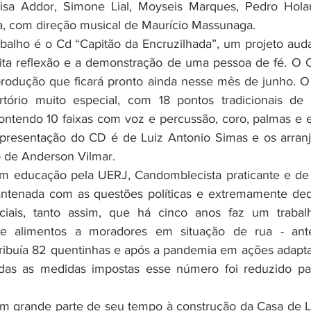
lisa Addor, Simone Lial, Moyseis Marques, Pedro Hola
, com direção musical de Maurício Massunaga. 
abalho é o Cd “Capitão da Encruzilhada”, um projeto auda
ita reflexão e a demonstração de uma pessoa de fé. O 
 produção que ficará pronto ainda nesse mês de junho. O 
tório muito especial, com 18 pontos tradicionais de 
ontendo 10 faixas com voz e percussão, coro, palmas e ef
apresentação do CD é de Luiz Antonio Simas e os arranj
 de Anderson Vilmar. 
 educação pela UERJ, Candomblecista praticante e de f
ntenada com as questões políticas e extremamente ded
ciais, tanto assim, que há cinco anos faz um trabal
 de alimentos a moradores em situação de rua - ant
ribuía 82 quentinhas e após a pandemia em ações adapta
das as medidas impostas esse número foi reduzido pa
m grande parte de seu tempo à construção da Casa de 