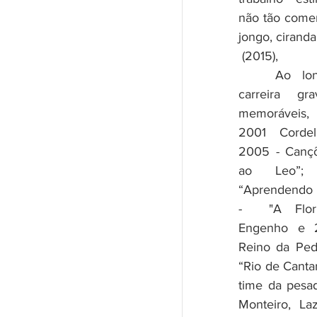
não tão comer
jongo, cirand
 (2015),
	Ao longo de sua 
carreira g
memoráveis, 
2001 Cordel
2005 - Canç
ao Leo”;
“Aprendendo 
-  "A Flor
Engenho e 
Reino da Pedr
“Rio de Canta
time da pesad
Monteiro, Laz