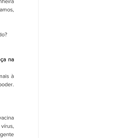
heira 
amos, 
do?
ça na 
ais à 
oder. 
acina 
írus, 
gente 