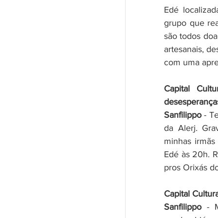
Edé localizad
grupo que real
são todos doad
artesanais, de
com uma apre
Capital Cult
desesperanças
Sanfilippo
 - T
da Alerj. Gr
minhas irmãs 
Edé às 20h. R
pros Orixás do
Capital Cultura
Sanfilippo
 - 