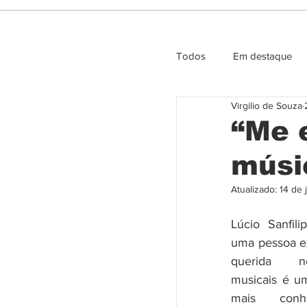
Todos
Em destaque
Virgilio de Souza
Entrevista e Opiniao
“Me 
músic
Atualizado:
14 de 
Lúcio Sanfil
uma pessoa e
querida n
musicais é u
mais conh