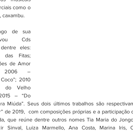
ciais como o 
a, caxambu.
ravou  Cds 
dentre eles: 
 das Fitas; 
ões de Amor 
 2006 – 
Coco”; 2010 
 do Velho 
2015 – “Do 
a Miúda”. Seus dois últimos trabalhos são respectivam
r” de 2019,  com composições próprias e a participação 
a, que reúne dentre outros nomes Tia Maria do Jongo,
ir Sinval, Luiza Marmello, Ana Costa, Marina Iris, Cl