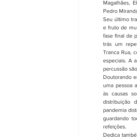
Magalhães, E
Pedro Miranda
Seu último tr
e fruto de mu
fase final de
trás um reper
Tranca Rua, c
especiais. A 
percussão são
Doutorando em
uma pessoa a
às causas so
distribuição
pandemia dist
guardando to
refeições. 
Dedica també