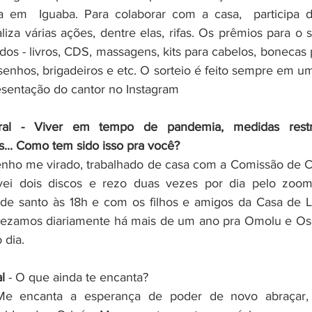
a em  Iguaba. Para colaborar com a casa,  participa 
iza várias ações, dentre elas, rifas. Os prêmios para o so
os - livros, CDS, massagens, kits para cabelos, bonecas p
senhos, brigadeiros e etc. O sorteio é feito sempre em uma
sentação do cantor no Instagram
ural - Viver em tempo de pandemia, medidas restrit
... Como tem sido isso pra você?
enho me virado, trabalhado de casa com a Comissão de Cu
avei dois discos e rezo duas vezes por dia pelo zoo
de santo às 18h e com os filhos e amigos da Casa de 
ezamos diariamente há mais de um ano pra Omolu e Oss
 dia. 
l
 - O que ainda te encanta?
Me encanta a esperança de poder de novo abraçar, t