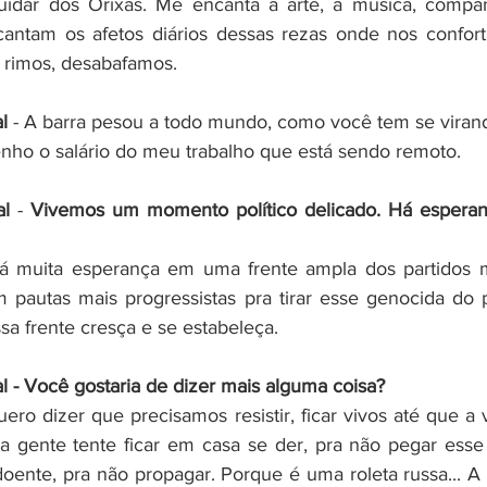
idar dos Orixás. Me encanta a arte, a música, compan
cantam os afetos diários dessas rezas onde nos confort
 rimos, desabafamos.
l
 - A barra pesou a todo mundo, como você tem se viran
enho o salário do meu trabalho que está sendo remoto. 
al
 - 
Vivemos um momento político delicado. Há esperan
á muita esperança em uma frente ampla dos partidos m
 pautas mais progressistas pra tirar esse genocida do p
a frente cresça e se estabeleça. 
al - Você gostaria de dizer mais alguma coisa?
uero dizer que precisamos resistir, ficar vivos até que a v
 gente tente ficar em casa se der, pra não pegar esse v
doente, pra não propagar. Porque é uma roleta russa... A 