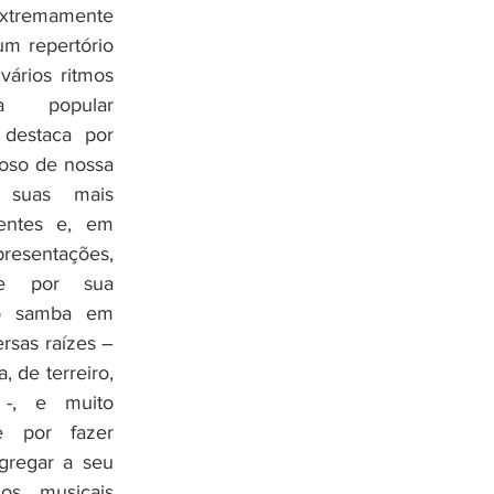
tremamente 
m repertório 
ários ritmos 
 popular 
 destaca por 
oso de nossa 
suas mais 
tentes e, em 
entações, 
nte por sua 
o samba em 
rsas raízes – 
 de terreiro, 
 -, e muito 
e por fazer 
gregar a seu 
los musicais 