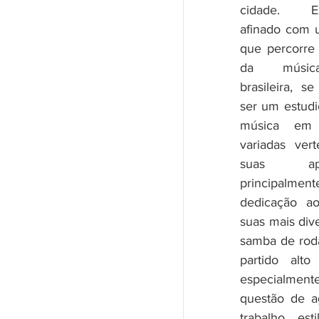
cidade. Ex
afinado com u
que percorre v
da música
brasileira, se
ser um estudi
música em 
variadas ver
suas apres
principalme
dedicação a
suas mais dive
samba de roda,
partido alto
especialment
questão de a
trabalho esti