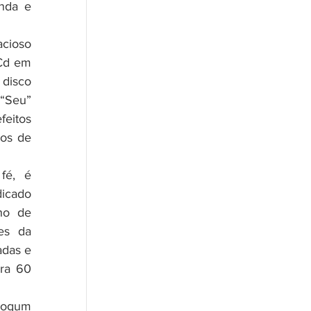
nda e 
cioso 
Cd em 
disco 
“Seu” 
eitos 
os de 
é,  é 
icado 
ho de 
es da 
das e 
ra 60 
Logum 