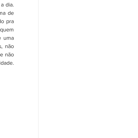
 dia. 
ma de 
o pra 
 quem 
e uma 
, não 
e não 
ade. 