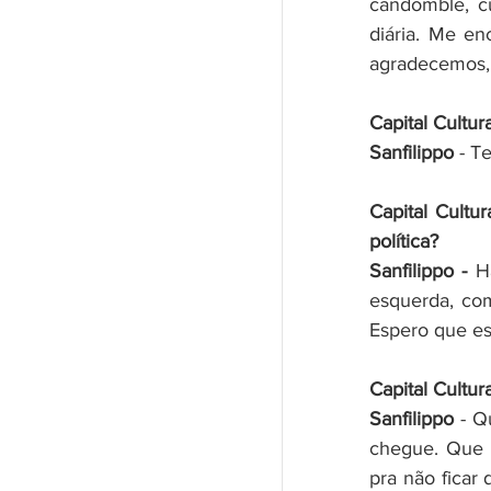
candomblé, cu
diária. Me en
agradecemos,
Capital Cultura
Sanfilippo
 - T
Capital Cultur
política?
Sanfilippo - 
H
esquerda, com
Espero que ess
Capital Cultur
Sanfilippo
 - Q
chegue. Que a
pra não ficar 