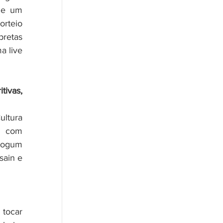
de um 
rteio 
retas 
 live 
ivas, 
ltura 
m com 
Logum 
ain e 
ocar 