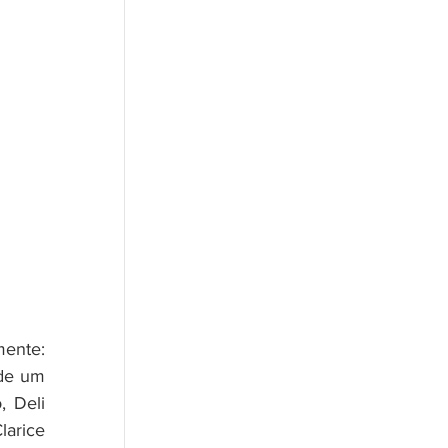
ente: 
de um 
 Deli 
arice 