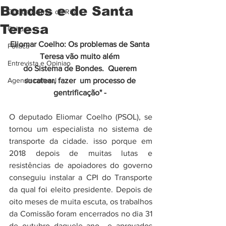
Bondes e de Santa
Outros bairros do Rio
Teresa
Cultura
Eliomar Coelho: Os problemas de Santa 
Politica
Teresa vão muito além 
Entrevista e Opiniao
do Sistema de Bondes.  Querem 
Agenda cultural
sucatear, fazer  um processo de 
gentrificação" - 
O deputado Eliomar Coelho (PSOL), se 
tornou um especialista no sistema de 
transporte da cidade. isso porque em 
2018 depois de muitas lutas e 
resistências de apoiadores do governo 
conseguiu instalar a CPI do Transporte 
da qual foi eleito presidente. Depois de 
oito meses de muita escuta, os trabalhos 
da Comissão foram encerrados no dia 31 
de outubro daquele ano  e aprovados 