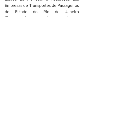
Empresas de Transportes de Passageiros 
do Estado do Rio de Janeiro 
(Fetranspor), que administra o sistema 
de bilhetagem eletrônica;
 - Suspensão do processo licitatório do 
transporte rodoviário até que houvesse 
pronunciamento do Tribunal de Contas 
do Estado (TCE-RJ) e do Ministério 
Público Estadual (MPE), assim como a 
licitação do transporte aquaviário;
- Revogação do decreto (46.246/18) do 
Executivo que aumentou a tarifa do 
Bilhete Único e extinção da tarifa 
turística de R$ 20 do bonde de Santa 
Teresa;