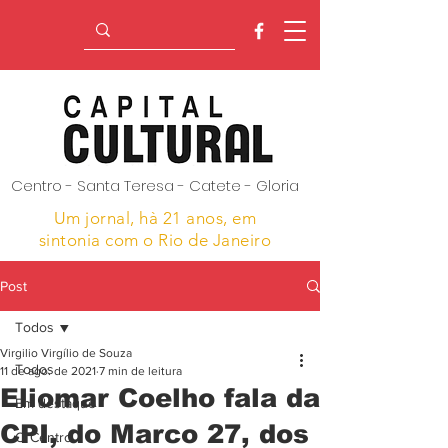
Centro - Santa Teresa - Catete - Gloria
Um jornal, hà 21 anos,
em
sintonia com o Rio de Janeiro
Post
Todos
Virgilio Virgílio de Souza
Todos
11 de ago. de 2021
7 min de leitura
Eliomar Coelho fala da
Em destaque
CPI, do Marco 27, dos
O Centro