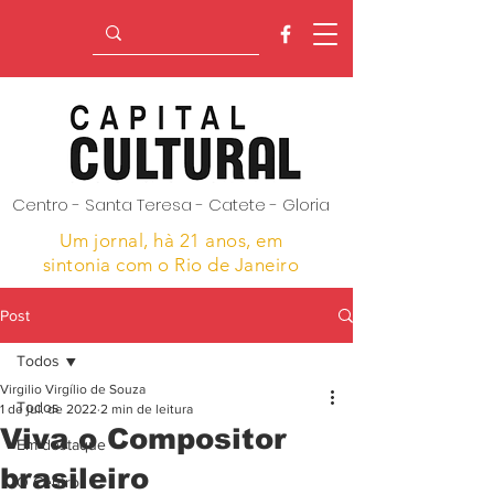
Centro - Santa Teresa - Catete - Gloria
Um jornal, hà 21 anos,
em
sintonia com o Rio de Janeiro
Post
Todos
Virgilio Virgílio de Souza
Todos
1 de jul. de 2022
2 min de leitura
Viva o Compositor
Em destaque
brasileiro
O Centro