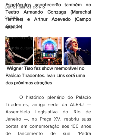
Espetáculos acontecerão também no 
Outros bairros do Rio
Teatro Armando Gonzaga (Marechal 
Cultura
Hermes) e Arthur Azevedo (Campo 
Grande) 
Politica
Entrevista e Opiniao
Agenda cultural
 Wágner Tiso fez show memorável no 
Palácio Tiradentes. Ivan Lins será uma 
das próximas atrações
	O histórico plenário do Palácio 
Tiradentes, antiga sede da ALERJ — 
Assembleia Legislativa do Rio de 
Janeiro —, na Praça XV, reabriu suas 
portas em comemoração aos 100 anos 
de lançamento de sua "Pedra 