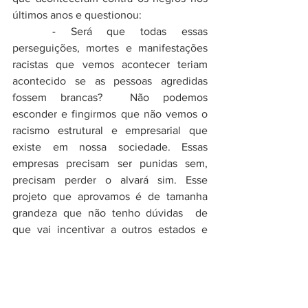
últimos anos e questionou: 
	- Será que todas essas 
perseguições, mortes e manifestações 
racistas que vemos acontecer teriam 
acontecido se as pessoas agredidas 
fossem brancas?  Não podemos 
esconder e fingirmos que não vemos o 
racismo estrutural e empresarial que 
existe em nossa sociedade. Essas 
empresas precisam ser punidas sem, 
precisam perder o alvará sim. Esse 
projeto que aprovamos é de tamanha 
grandeza que não tenho dúvidas  de 
que vai incentivar a outros estados e 
será aplicado em todo Brasil - Afirmou.
Câmara dos Vereadores
Tainá de Paula
Vidas Negras Importam
Racistas
Flavio Bolsonaro
Racismo Estrutural
Em destaque