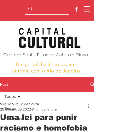
Centro - Santa Teresa - Catete - Gloria
Um jornal, hà 21 anos,
em
sintonia com o Rio de Janeiro
Post
Todos
Virgilio Virgílio de Souza
Todos
25 de mar. de 2022
3 min de leitura
Uma lei para punir
Em destaque
racismo e homofobia
O Centro