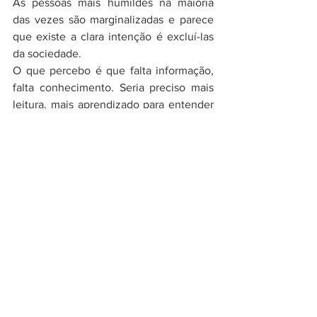
As pessoas mais humildes na maioria 
das vezes são marginalizadas e parece 
que existe a clara intenção é excluí-las 
da sociedade.
O que percebo é que falta informação, 
falta conhecimento. Seria preciso mais 
leitura, mais aprendizado para entender 
a realidade que vivemos.
,
“Há na esquerda uma necessidade de 
rotular”
Marcos Pacheco 
"É bom que fique claro que não me 
considero uma pessoa de direita e sim 
de Centro.  O que observo e o que me 
causa espanto nos mais radicais de 
esquerda é a necessidade de rotular, de 