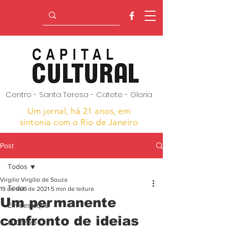
Centro - Santa Teresa - Catete - Gloria
Um jornal, hà 21 anos,
em
sintonia com o Rio de Janeiro
Post
Todos
Virgilio Virgílio de Souza
Todos
19 de out. de 2021
5 min de leitura
Um permanente
Em destaque
confronto de ideias
O Centro