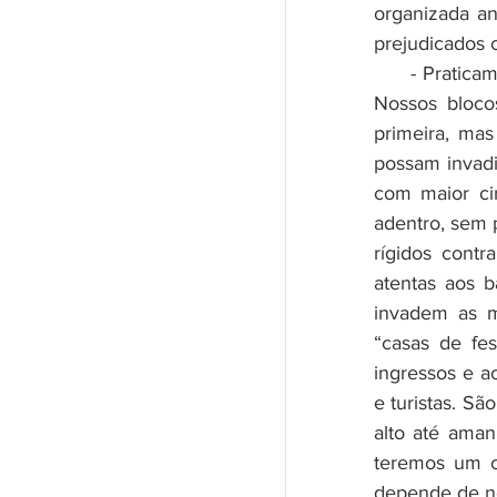
organizada a
prejudicados 
      - Praticamente todos os moradores gostam de carnaval e curtem a festa. 
Nossos bloco
primeira, mas
possam invadi
com maior ci
adentro, sem 
rígidos contr
atentas aos 
invadem as m
“casas de fes
ingressos e a
e turistas. Sã
alto até aman
teremos um ca
depende de n