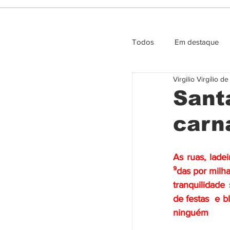
Todos
Em destaque
Virgilio Virgílio d
Entrevista e Opiniao
Sant
carn
As ruas, ladei
⁹das por milh
tranquilidade
de festas  e 
ninguém