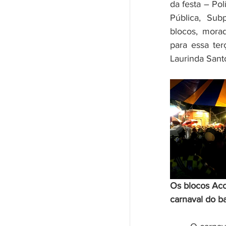
da festa – Po
Pública, Sub
blocos, morad
para essa ter
Laurinda Sant
Os blocos Aco
carnaval do ba