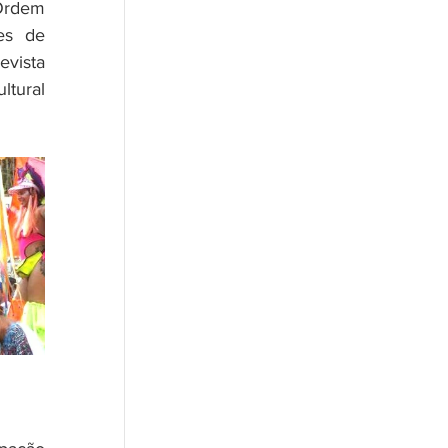
Ordem 
es de 
ista  
tural 