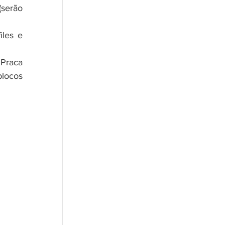
serão 
les e 
Praca 
locos 