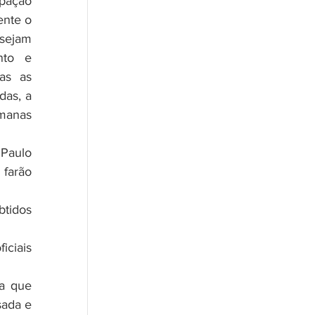
nte o 
sejam 
to e 
as as 
as, a 
manas 
farão 
tidos 
ciais 
ada e 