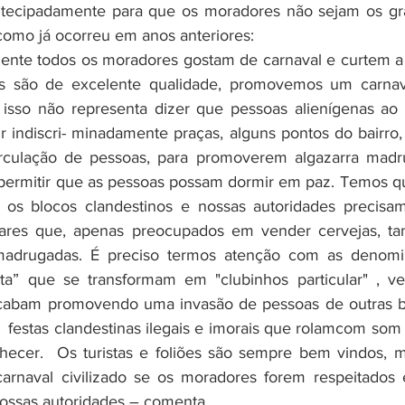
ntecipadamente para que os moradores não sejam os gr
como já ocorreu em anos anteriores:
s são de excelente qualidade, promovemos um carnav
 isso não representa dizer que pessoas alienígenas ao b
r indiscri- minadamente praças, alguns pontos do bairro, 
rculação de pessoas, para promoverem algazarra madr
permitir que as pessoas possam dormir em paz. Temos qu
a os blocos clandestinos e nossas autoridades precisam 
bares que, apenas preocupados em vender cervejas, t
adrugadas. É preciso termos atenção com as denomin
ta” que se transformam em "clubinhos particular" , v
cabam promovendo uma invasão de pessoas de outras ba
o  festas clandestinas ilegais e imorais que rolamcom som 
hecer.  Os turistas e foliões são sempre bem vindos, m
rnaval civilizado se os moradores forem respeitados e
ossas autoridades – comenta.