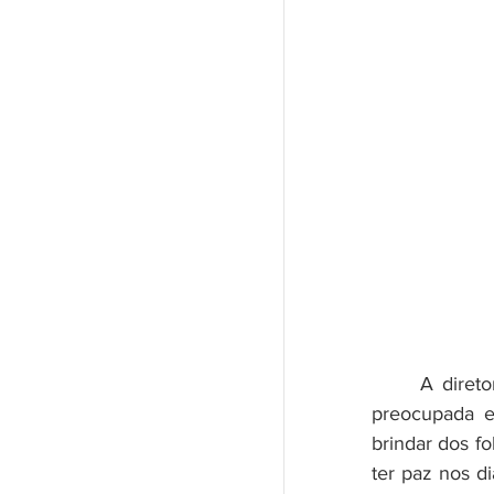
      A diretoria da AMAST - Associação de Moradores de Santa Teresa -, 
preocupada e
brindar dos fo
ter paz nos di