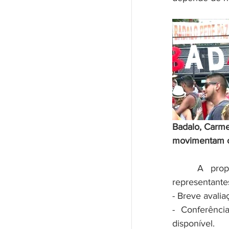
Badalo, Carme
movimentam o
	A proposta de pauta do encontro elaborada por moradores e 
representantes
- Breve avali
- Conferênci
disponível.