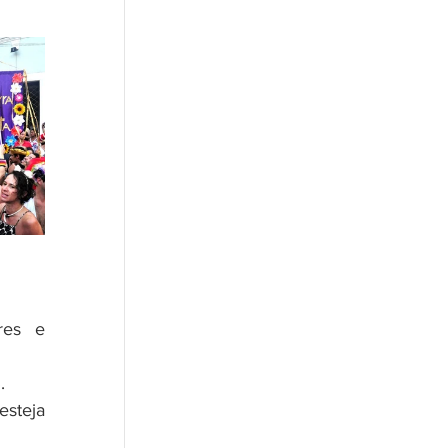
.
steja 