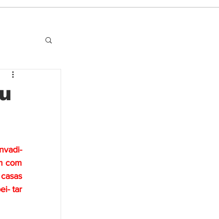
eu
vadi- 
m com 
casas 
- tar 