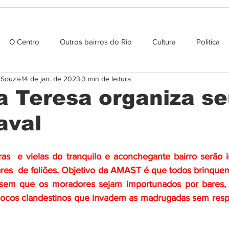
O Centro
Outros bairros do Rio
Cultura
Politica
e Souza
14 de jan. de 2023
3 min de leitura
Agenda cultural
a Teresa organiza s
aval
ras  e vielas do tranquilo e aconchegante bairro serão in
ares  de foliões. Objetivo da AMAST é que todos brinque
 sem que os moradores sejam importunados por bares, 
blocos clandestinos que invadem as madrugadas sem respei