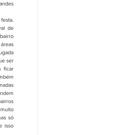
andes 
al de 
airro 
áreas 
ugada 
e ser 
ficar 
ambém 
adas 
endem 
irros 
muito 
as só 
 isso 