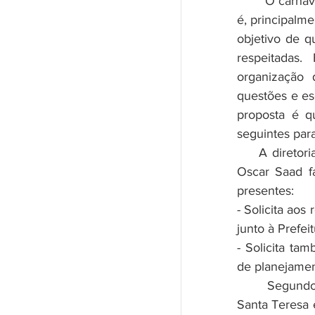
	O carnaval acontecerá oficialmente entre os 17 a 21, mas a preocupação 
é, principalm
objetivo de q
respeitadas
organização 
questões e es
proposta é q
seguintes par
    A diretoria da Associação da AMAST, através de seu presidente Paulo 
Oscar Saad fa
presentes:
- Solicita ao
junto à Prefeit
- Solicita ta
de planejamen
	Segundo Saad, acima da festa é preciso não se perder de vista que 
Santa Teresa é