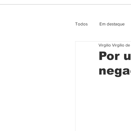
Todos
Em destaque
Virgilio Virgílio d
Entrevista e Opiniao
Por 
nega