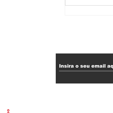
Olhar o Togo e o
Receba nossas at
Expediente