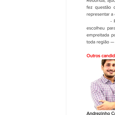
Redonda, ajud
fez questão 
representar a
- 
escolheu par
empreitada p
toda região —
Outros candida
Andrezinho Ce