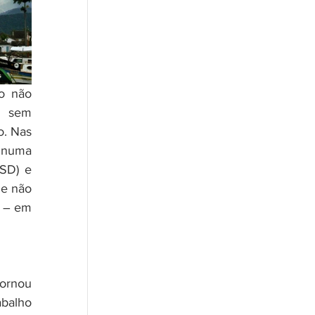
 sem 
. Nas 
 numa 
SD) e 
e não 
 – em 
balho 