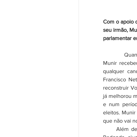
Com o apoio d
seu irmão, Mu
parlamentar e
Quan
Munir recebe
qualquer can
Francisco Net
reconstruir V
já melhorou m
e num período
eleitos. Muni
que não vai n
	Além de seu empenho pessoal, o apoio dado pelo prefeito de Volta 