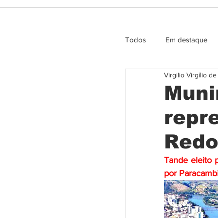
Todos
Em destaque
Virgilio Virgílio d
Entrevista e Opiniao
Munir
repr
Redo
Tande eleito 
por Paracambi