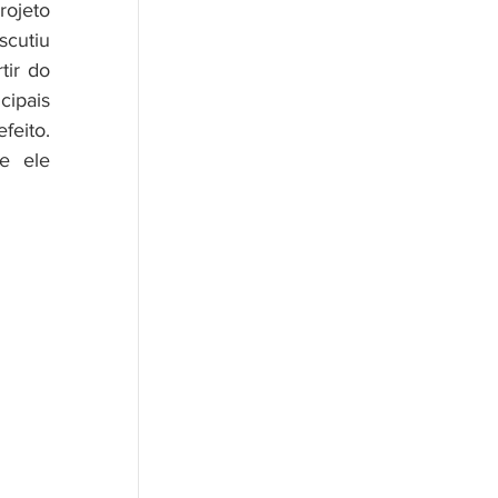
ojeto 
cutiu 
ir do 
pais 
eito. 
 ele 