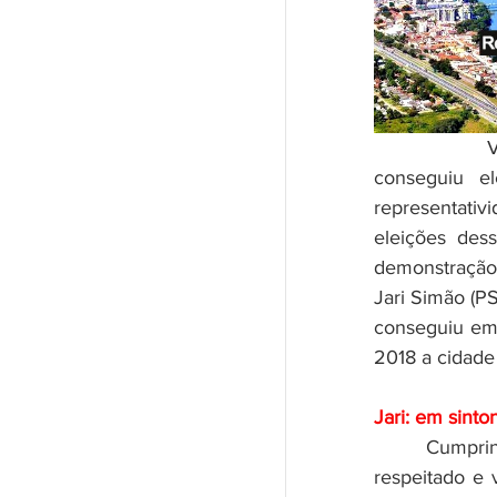
            Volta Redonda se redimiu nas eleições de 2018 quando não 
conseguiu e
representativ
eleições dess
demonstração
Jari Simão (PS
conseguiu emp
2018 a cidade
Jari: em sinto
	Cumprindo seu terceiro mandato como vereador, Jari se tornou 
respeitado e 