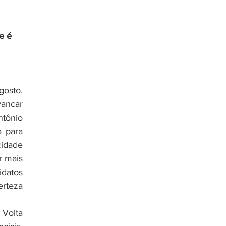
e é 
osto, 
ancar 
tônio 
 para 
idade 
 mais 
datos 
rteza 