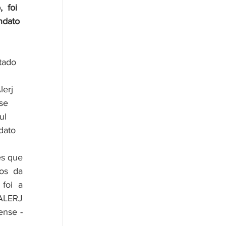
 foi 
ndato 
 
erj 
se 
ul 
dato 
os da 
oi a 
ALERJ 
nse - 