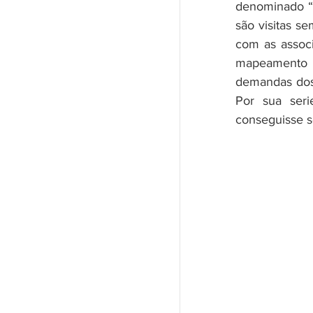
denominado “V
são visitas se
com as associ
mapeamento 
demandas dos 
Por sua seri
conseguisse s