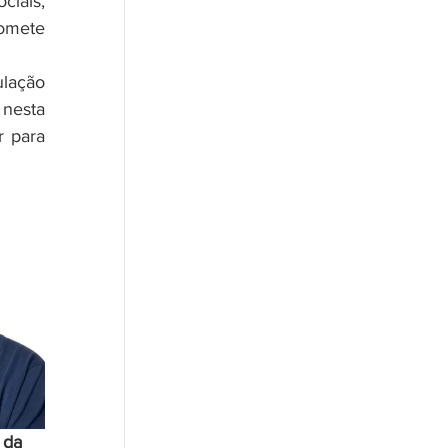
iais, 
omete 
lação 
nesta 
 para 
 da 