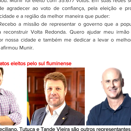
ou. Munir foi eleito com 35.677 votos. Em suas redes soc
de agradecer ao voto de confiança, pela eleição e pr
 cidade e a região da melhor maneira que puder:
Recebo a missão de representar o governo que a popu
a reconstruir Volta Redonda. Quero ajudar meu irmão 
or nossa cidade e também me dedicar a levar o melhor
 afirmou Munir.
tos eleitos pelo sul fluminense
ciliano, Tutuca e Tande Vieira são outros representantes