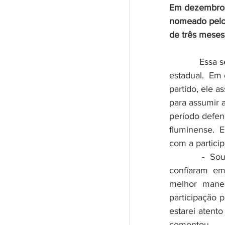
Em dezembro d
nomeado pelo
de três meses
            Essa será a segunda vez que Jari assumirá o mandado de deputado 
estadual.  Em
partido, ele 
para assumir a
período defen
fluminense.  
com a partici
            -  Sou grato ao cidadão de Volta Redonda e das demais cidades que 
confiaram em
melhor mane
participação 
estarei atento
comentou. 