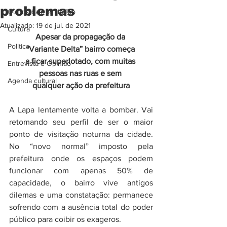
problemas
Outros bairros do Rio
Atualizado:
19 de jul. de 2021
Cultura
Apesar da propagação da 
Politica
“Variante Delta” bairro começa 
a ficar superlotado, com muitas 
Entrevista e Opiniao
pessoas nas ruas e sem 
Agenda cultural
qualquer ação da prefeitura
A Lapa lentamente volta a bombar. Vai 
retomando seu perfil de ser o maior 
ponto de visitação noturna da cidade. 
No “novo normal” imposto pela 
prefeitura onde os espaços podem 
funcionar com apenas 50% de 
capacidade, o bairro vive antigos 
dilemas e uma constatação: permanece 
sofrendo com a ausência total do poder 
público para coibir os exageros. 