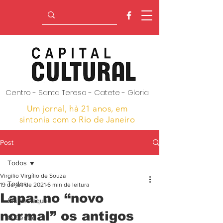
Centro - Santa Teresa - Catete - Gloria
Um jornal, hà 21 anos,
em
sintonia com o Rio de Janeiro
Post
Todos
Virgilio Virgílio de Souza
Todos
19 de jul. de 2021
6 min de leitura
Lapa: no “novo
Em destaque
normal” os antigos
O Centro