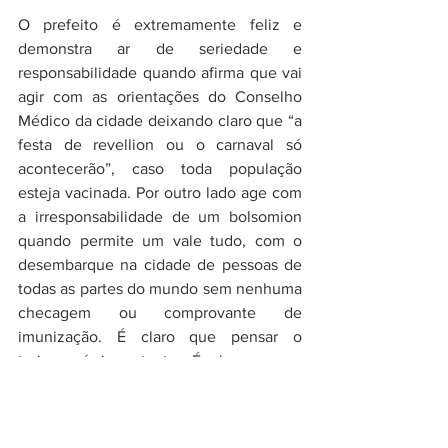
O prefeito é extremamente feliz e 
demonstra ar de seriedade e 
responsabilidade quando afirma que vai 
agir com as orientações do Conselho 
Médico da cidade deixando claro que “a 
festa de revellion ou o carnaval só 
acontecerão”, caso toda população 
esteja vacinada. Por outro lado age com 
a irresponsabilidade de um bolsomion 
quando permite um vale tudo, com o 
desembarque na cidade de pessoas de 
todas as partes do mundo sem nenhuma 
checagem ou comprovante de 
imunização. É claro que pensar o 
turismo é importante. É claro que a 
pressão da rede hoteleira é grande, mas 
um bom legislador, antes de tudo e 
acima de tudo, se preocupa com a vida.