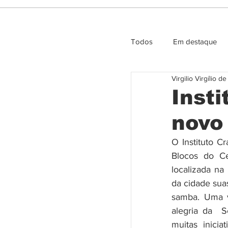
Todos
Em destaque
Virgilio Virgílio d
Entrevista e Opiniao
Insti
novo
O Instituto C
Blocos do Ce
localizada na
da cidade suas
samba. Uma vi
alegria da  S
muitas inici