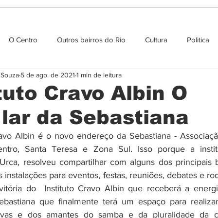
O Centro
Outros bairros do Rio
Cultura
Politica
e Souza
5 de ago. de 2021
1 min de leitura
Agenda cultural
tuto Cravo Albin O
 lar da Sebastiana
ravo Albin é o novo endereço da Sebastiana - Associaçã
ntro, Santa Teresa e Zona Sul. Isso porque a institu
 Urca, resolveu compartilhar com alguns dos principais b
 instalações para eventos, festas, reuniões, debates e rod
tória do  Instituto Cravo Albin que receberá a energi
ebastiana que finalmente terá um espaço para realizar
ativas e dos amantes do samba e da pluralidade da cu