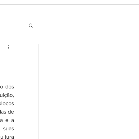
o dos 
ição, 
locos 
as de 
a e a 
 suas 
ltura 