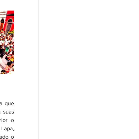
a que 
 suas 
ior o 
Lapa, 
ado o 