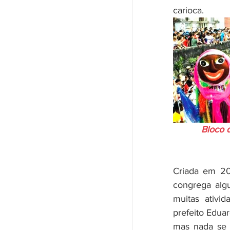
carioca.
Bloco 
Criada em 20
congrega algu
muitas ativi
prefeito Edua
mas nada se c