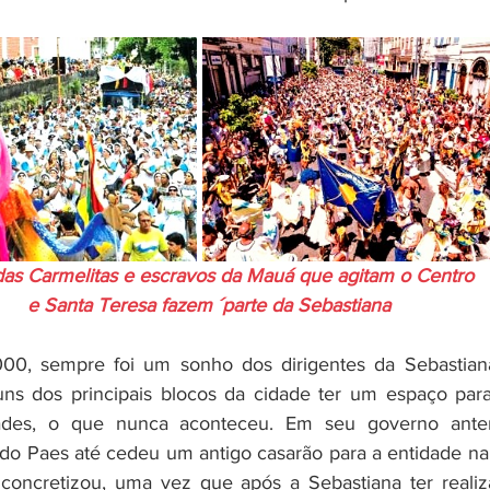
das Carmelitas e escravos da Mauá que agitam o Centro 
e Santa Teresa fazem ´parte da Sebastiana
00, sempre foi um sonho dos dirigentes da Sebastian
ns dos principais blocos da cidade ter um espaço para
dades, o que nunca aconteceu. Em seu governo anter
rdo Paes até cedeu um antigo casarão para a entidade na 
oncretizou, uma vez que após a Sebastiana ter realiz