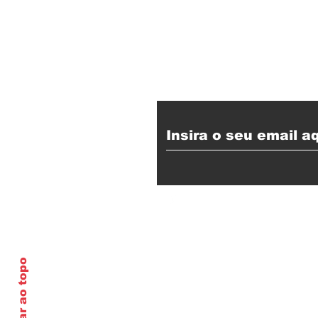
Receba nossas at
Expediente
Voltar ao topo