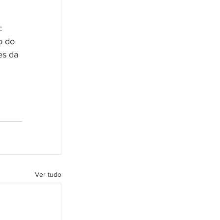
: 
o do 
es da 
Ver tudo