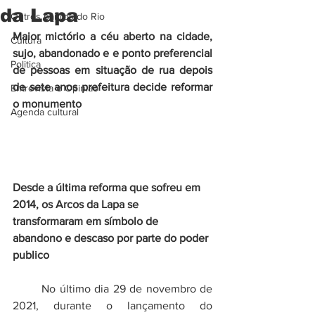
da Lapa
Outros bairros do Rio
Maior mictório a céu aberto na cidade, 
Cultura
sujo, abandonado e e ponto preferencial 
Politica
de pessoas em situação de rua depois 
de sete anos prefeitura decide reformar 
Entrevista e Opiniao
o monumento 
Agenda cultural
Desde a última reforma que sofreu em 
2014, os Arcos da Lapa se 
transformaram em símbolo de 
abandono e descaso por parte do poder 
publico
	No último dia 29 de novembro de 
2021, durante o lançamento do 