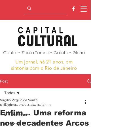
Centro - Santa Teresa - Catete - Gloria
Um jornal, hà 21 anos,
em
sintonia com o Rio de Janeiro
Post
Todos
Virgilio Virgílio de Souza
Todos
6 de jan. de 2022
4 min de leitura
Enfim... Uma reforma
Em destaque
nos decadentes Arcos
O Centro