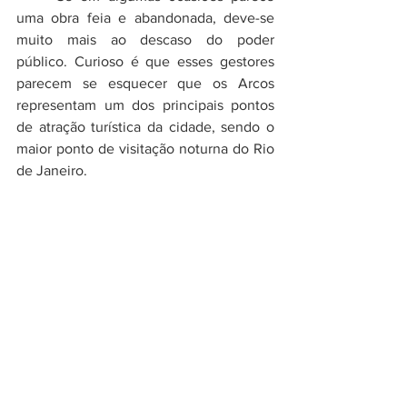
uma obra feia e abandonada, deve-se 
muito mais ao descaso do poder 
público. Curioso é que esses gestores 
parecem se esquecer que os Arcos 
representam um dos principais pontos 
de atração turística da cidade, sendo o 
maior ponto de visitação noturna do Rio 
de Janeiro. 
	O Aqueduto da Carioca foi 
utilizado até 1896, desde então, foi 
readaptado para servir de via para os 
bondinhos de Santa Teresa  Os 
bondinhos de Santa Teresa, outra 
importante  atração turística da cidade 
se transformou numa verdadeira queda 
de braço entre os moradores que 
desejam a preservação dos bondes e o 
governador que deseja privatizar e 