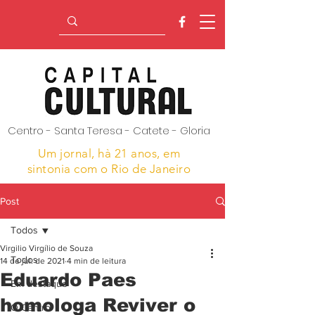
Centro - Santa Teresa - Catete - Gloria
Um jornal, hà 21 anos,
em
sintonia com o Rio de Janeiro
Post
Todos
Virgilio Virgílio de Souza
Todos
14 de jul. de 2021
4 min de leitura
Eduardo Paes
Em destaque
homologa Reviver o
O Centro