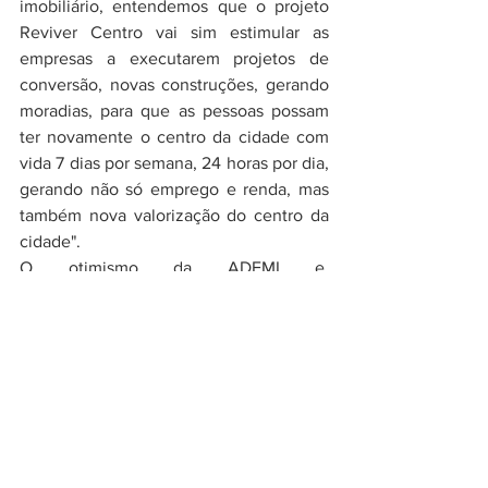
imobiliário, entendemos que o projeto 
Reviver Centro vai sim estimular as 
empresas a executarem projetos de 
conversão, novas construções, gerando 
moradias, para que as pessoas possam 
ter novamente o centro da cidade com 
vida 7 dias por semana, 24 horas por dia, 
gerando não só emprego e renda, mas 
também nova valorização do centro da 
cidade".
O otimismo da ADEMI e, 
consequentemente, das construtoras faz 
sentido: o Reviver Centro conta também 
com uma parte tributária, que prevê a 
concessão de benefícios fiscais para 
estimular a requalificação de imóveis na 
região central, com fomento à ocupação 
residencial e construção de novas 
unidades residenciais. A proposta 