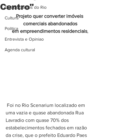
Centro"
Outros bairros do Rio
Projeto quer converter imóveis 
Cultura
comerciais abandonados
Politica
 em empreendimentos residenciais
,
Entrevista e Opiniao
Agenda cultural
Foi no Rio Scenarium localizado em 
uma vazia e quase abandonada Rua 
Lavradio com quase 70% dos 
estabelecimentos fechados em razão 
da crise, que o prefeito Eduardo Paes 