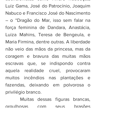
Luiz Gama, José do Patrocínio, Joaquim 
Nabuco
 e Francisco José do Nascimento 
– o “Dragão do Mar, isso sem falar na 
força feminina de Dandara, Anastácia, 
Luiza Mahins, Teresa de Bengeula, e 
Maria Firmina, dentre outras. A liberdade 
não veio das mãos da princesa, mas da 
coragem e bravura das muitas mãos 
escravas que, se indispondo contra 
aquela realidade cruel, provocaram 
muitos incêndios nas plantações e 
fazendas, deixando em polvorosa o 
privilégio branco.
	Muitas dessas figuras brancas, 
orgulhosas com seus brasões 
“eurocêntricos”, fingem não saber da 
história dos negros. Fingem não saber 
das marcas das chibatas na pele e 
do 