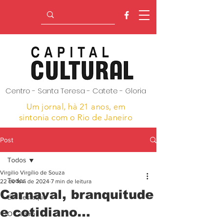
Centro - Santa Teresa - Catete - Gloria
Um jornal, hà 21 anos,
em
sintonia com o Rio de Janeiro
Post
Todos
Virgilio Virgílio de Souza
Todos
22 de fev. de 2024
7 min de leitura
Carnaval, branquitude
Em destaque
e cotidiano...
O Centro