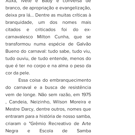
Xuxa, Ivete e Baby é conversa de 
branco, de apropriação e evangelização, 
deixa pra lá... Dentre as muitas críticas à 
branquidade, um dos nomes mais 
citados e criticados foi do ex-
carnavalesco Milton Cunha, que se 
transformou numa espécie de Galvão 
Bueno do carnaval: tudo sabe, tudo viu, 
tudo ouviu, de tudo entende, menos do 
que é ter no corpo e na alma o peso da 
cor da pele.
	Essa coisa do embranquecimento 
do carnaval e a busca de resistência 
vem de longe. Não sem razão, em 1975 
, 
Candeia
, Neizinho, 
Wilson Moreira
 e 
Mestre Darcy, dentre outros, nomes que 
entraram para a história de nosso samba, 
criaram o "Grêmio Recreativo de Arte 
Negra e Escola de Samba 