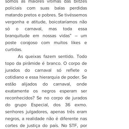
somos as maiores vítimas das blitzes 
policiais com suas balas perdidas 
matando pretos e pobres. Se tivéssemos 
vergonha e atitude, boicotaríamos não 
só o carnaval, mas toda essa 
branquitude em nossas vidas” – um 
poste corajoso com muitos likes e 
curtidas.
	As queixas fazem sentido. Todo 
topo da pirâmide é branco. O corpo de 
jurados do carnaval só reflete o 
cotidiano e essa hierarquia de poder. Se 
estão alijados do carnaval, onde 
exatamente os negros esperam ser 
reconhecidos? Se no corpo de jurados 
do grupo Especial, dos 36 exmo. 
senhores julgadores, apenas três eram 
negros, a realidade não é diferente nas 
cortes de justiça do país. No STF, por 