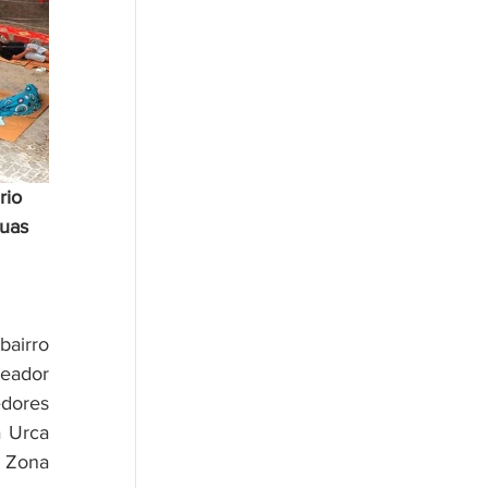
rio 
uas 
airro 
eador 
dores 
 Urca 
 Zona 