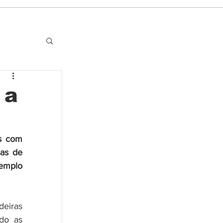
 a
s com 
as de 
emplo 
iras 
do as 