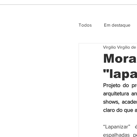
Todos
Em destaque
Virgilio Virgílio d
Entrevista e Opiniao
Mora
"lap
Projeto do pr
arquitetura a
shows, acade
claro do que 
“Lapanizar”
espalhadas p