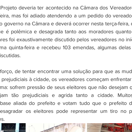
Projeto deveria ter acontecido na Câmara dos Vereadore
-feira, mas foi adiado atendendo a um pedido do vereador 
o governo na Câmara e deverá ocorrer nesta terça-feira, di
que é polêmica e desagrada tanto aos moradores quanto 
res foi exaustivamente discutido pelos vereadores no iníc
ima quinta-feira e recebeu 103 emendas, algumas delas 
scutidas. 
 prejudiciais à cidade, os vereadores começam enfrentar 
ema: sofrem pressão de seus eleitores que não desejam q
am tão prejudiciais e agrida tanto a cidade. Muito
ase aliada do prefeito e votam tudo que o prefeito de
sagradar os eleitores pode representar um tiro no 
es.