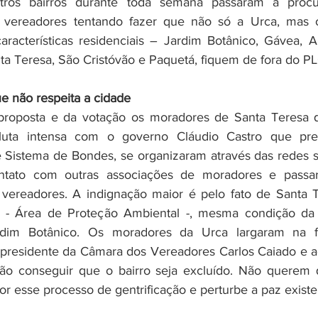
ros bairros durante toda semana passaram a procur
s vereadores tentando fazer que não só a Urca, mas o
aracterísticas residenciais – Jardim Botânico, Gávea, Al
nta Teresa, São Cristóvão e Paquetá, fiquem de fora do PL
e não respeita a cidade
proposta e da votação os moradores de Santa Teresa q
uta intensa com o governo Cláudio Castro que pret
de Sistema de Bondes, se organizaram através das redes so
ntato com outras associações de moradores e passar
 vereadores. A indignação maior é pelo fato de Santa T
- Área de Proteção Ambiental -, mesma condição da 
dim Botânico. Os moradores da Urca largaram na fre
presidente da Câmara dos Vereadores Carlos Caiado e a
vão conseguir que o bairro seja excluído. Não querem 
or esse processo de gentrificação e perturbe a paz existe