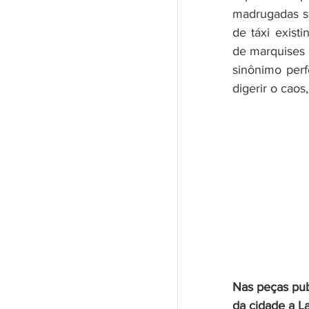
madrugadas se
de táxi exist
de marquises 
sinônimo perf
digerir o caos
Nas peças publ
da cidade a La