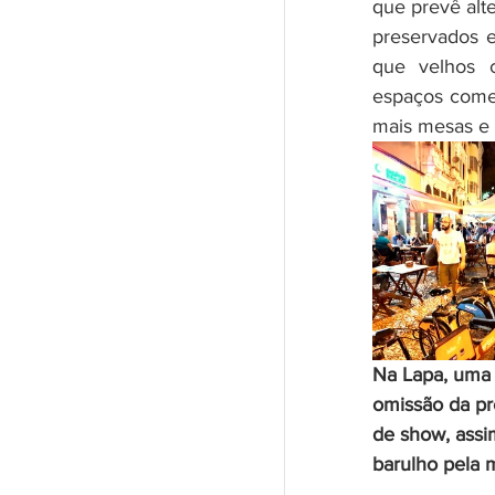
que prevê alt
preservados e
que velhos c
espaços comer
mais mesas e 
Na Lapa, uma 
omissão da pre
de show, assi
barulho pela 