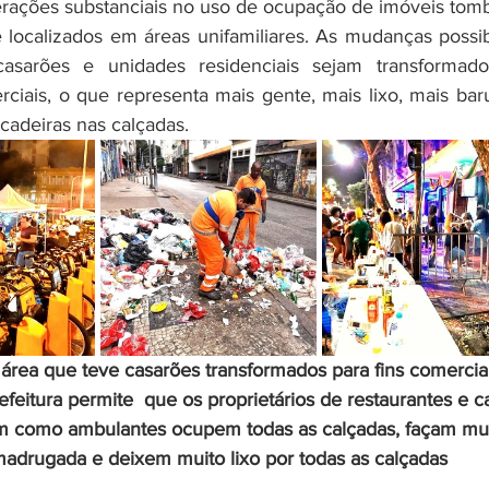
erações substanciais no uso de ocupação de imóveis tomb
 localizados em áreas unifamiliares. As mudanças possibi
asarões e unidades residenciais sejam transformado
ciais, o que representa mais gente, mais lixo, mais baru
cadeiras nas calçadas. 
área que teve casarões transformados para fins comerciai
feitura permite  que os proprietários de restaurantes e c
m como ambulantes ocupem todas as calçadas, façam mui
madrugada e deixem muito lixo por todas as calçadas