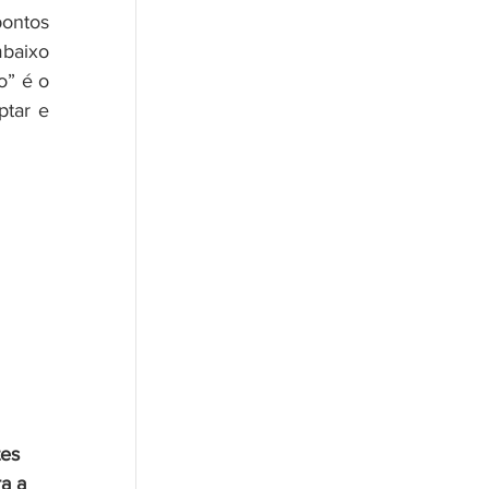
ontos 
baixo 
” é o 
tar e 
tes 
a a 