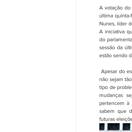
A votação do 
última quinta
Nunes, líder d
A iniciativa 
do parlamenta
sessão da últ
estão sendo di
 Apesar do esforço, de tentar encontrar uma solução para que as mudanças 
não sejam tão
tipo de probl
mudanças sej
pertencem à b
sabem que de
futuras eleiçõ