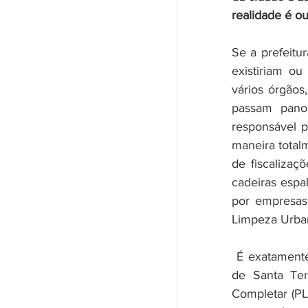
realidade é ou
Se a prefeitu
existiriam ou
vários órgãos
passam pano
responsável p
maneira total
de fiscaliza
cadeiras espal
por empresas 
Limpeza Urba
 É exatamente para evitar esse quadro de “lapanização” que os moradores 
de Santa Ter
Completar (PLC