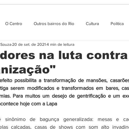
O Centro
Outros bairros do Rio
Cultura
Politica
e Souza
20 de set. de 2021
4 min de leitura
Agenda cultural
dores na luta contra
anização"
efeito possibilita a transformação de mansões, casarõe
ntiga serem modificados e transformados em bares, cas
mias. Para muitos um desejo de gentrificação e um ex
acontece hoje com a Lapa
 é sinônimo de bagunça generalizada: mesas e cade
elas calçadas, casas de shows com som alto invadin