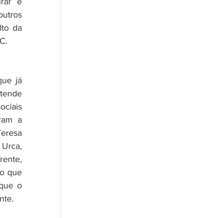
ar e 
utros 
to da 
C.
ue já 
ende 
ciais 
am a 
eresa 
Urca, 
nte, 
o que 
que o 
nte.