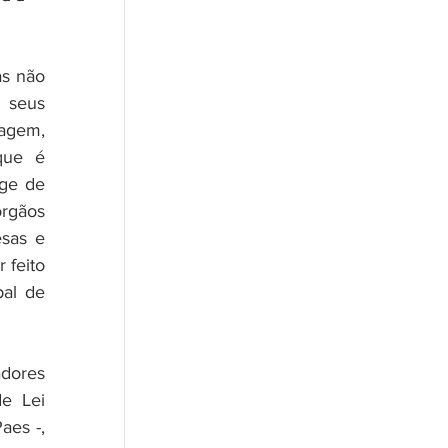
s não 
 seus 
agem, 
ue é 
ge de 
rgãos 
as e 
feito 
al de 
e Lei 
es -, 