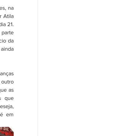
s, na 
Atila 
a 21. 
parte 
io da 
ainda 
outro 
ue as 
s que 
seja, 
pé em 