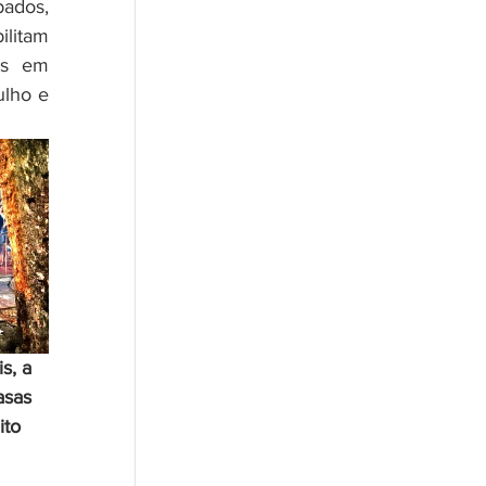
ados, 
litam 
s em 
lho e 
s, a 
asas 
to 