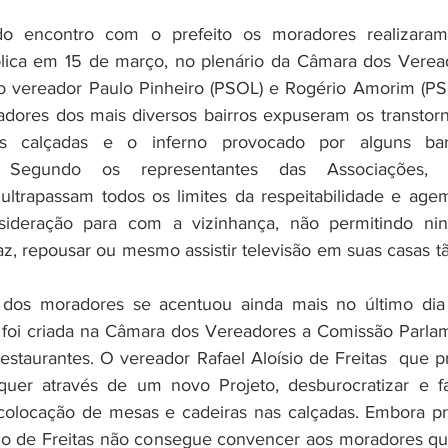
lica em 15 de março, no plenário da Câmara dos Vereado
 vereador Paulo Pinheiro (PSOL) e Rogério Amorim (PSL
dores dos mais diversos bairros expuseram os transtorn
s calçadas e o inferno provocado por alguns bar
s. Segundo os representantes das Associações, e
ultrapassam todos os limites da respeitabilidade e age
sideração para com a vizinhança, não permitindo ni
z, repousar ou mesmo assistir televisão em suas casas tão
 dos moradores se acentuou ainda mais no último dia
foi criada na Câmara dos Vereadores a Comissão Parlam
estaurantes. O vereador Rafael Aloísio de Freitas  que pr
uer através de um novo Projeto, desburocratizar e faci
colocação de mesas e cadeiras nas calçadas. Embora pr
oísio de Freitas não consegue convencer aos moradores qu