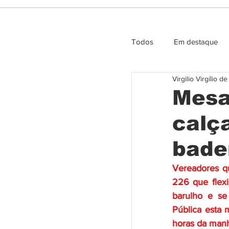
Todos
Em destaque
Virgilio Virgílio d
Entrevista e Opiniao
Mesa
calça
bade
Vereadores q
226 que flexi
barulho e se
Pública esta 
horas da manh