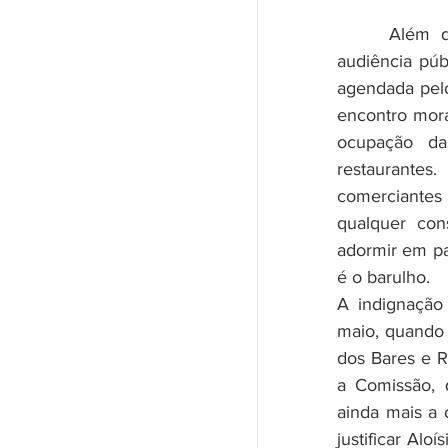
 	Além do encontro com o prefeito os moradores realizaram uma 
audiência púb
agendada pelo
encontro mora
ocupação da
restaurante
comerciantes 
qualquer con
adormir em pa
é o barulho.
A indignação
maio, quando 
dos Bares e R
a Comissão, q
ainda mais a 
justificar Al