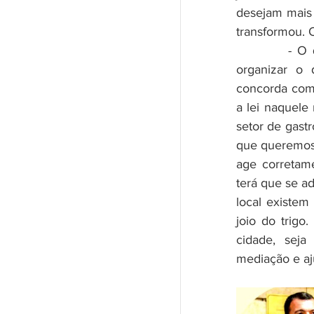
desejam mais 
transformou. 
         - O que as pessoas precisam entender é que a lei foi feita para 
organizar o
concorda com 
a lei naquel
setor de gast
que queremos 
age corretam
terá que se a
local existe
joio do trigo
cidade, seja
mediação e aj