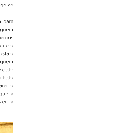
de se 
guém 
iamos 
que o 
sta o 
 quem 
xcede 
 todo 
rar o 
que a 
er a 