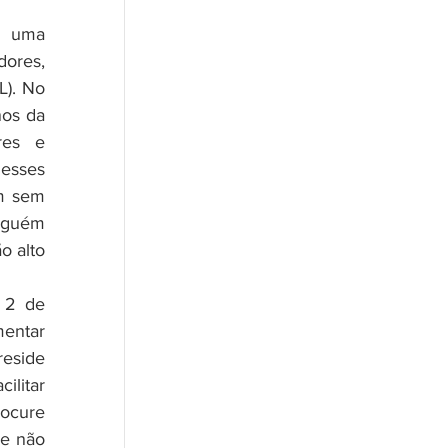
res,  
). No 
os da 
es e 
sses 
m sem 
nguém 
 alto 
 2 de 
entar 
eside 
litar 
ocure 
e não 