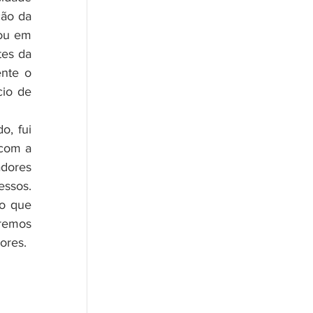
ão da 
ou em 
es da 
nte o 
io de 
com a 
dores 
ssos. 
o que 
remos 
ores. 