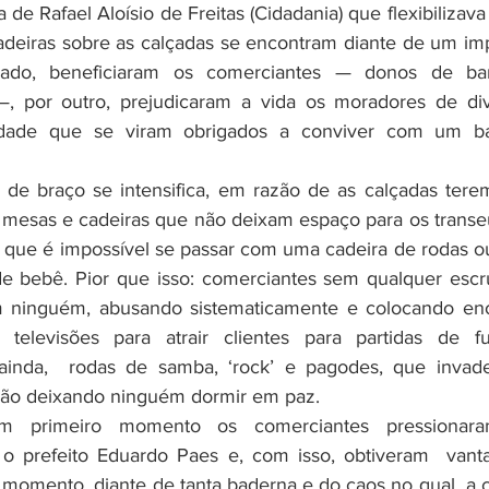
 de Rafael Aloísio de Freitas (Cidadania) que flexibilizava 
deiras sobre as calçadas se encontram diante de um imp
ado, beneficiaram os comerciantes — donos de bar
—, por outro, prejudicaram a vida os moradores de div
idade que se viram obrigados a conviver com um bar
 mesas e cadeiras que não deixam espaço para os transeu
s que é impossível se passar com uma cadeira de rodas o
e bebê. Pior que isso: comerciantes sem qualquer escrú
m ninguém, abusando sistematicamente e colocando en
televisões para atrair clientes para partidas de fute
inda,  rodas de samba, ‘rock’ e pagodes, que invad
ão deixando ninguém dormir em paz. 
o prefeito Eduardo Paes e, com isso, obtiveram  vanta
omento, diante de tanta baderna e do caos no qual  a c