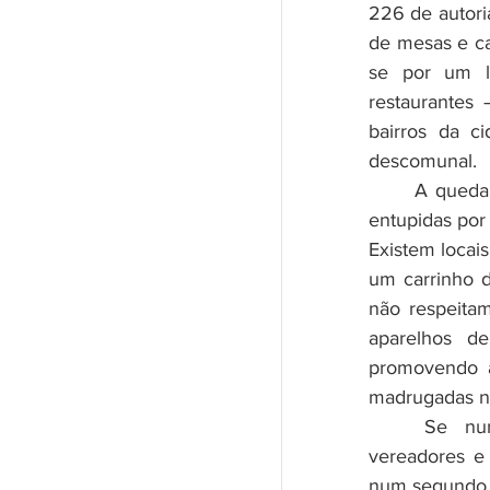
226 de autoria
de mesas e ca
se por um l
restaurantes 
bairros da c
descomunal. 
	A queda de braço se intensifica, em razão de as calçadas terem sido 
entupidas por
Existem locai
um carrinho d
não respeita
aparelhos de 
promovendo a
madrugadas n
	Se num primeiro momento os comerciantes pressionaram os 
vereadores e 
num segundo m