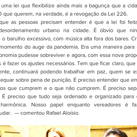
uma lei que flexibilize ainda mais a bagunça que a cida
O que querem, na verdade, é a revogação da Lei 226. 
 desordenamento urbano na cidade. É óbvio que nin
o barulho excessivo, com música alta fora dos bares. Cr
e momento do auge da pandemia. Era uma maneira para 
ronomia pudesse sobreviver e agora, com essa nova propo
é fazer os ajustes necessários. Tem que ficar claro, que
ente, continuará podendo trabalhar em paz, quem se e
dequar sobre pena de punição. É preciso entender que em
m os que cumprem e o que não cumprem. É preciso sepa
.  É preciso que tudo seja ordenado e organizado para 
 harmônica. Nosso papel enquanto vereadores é faz
udar.  — comentou Rafael Aloísio.