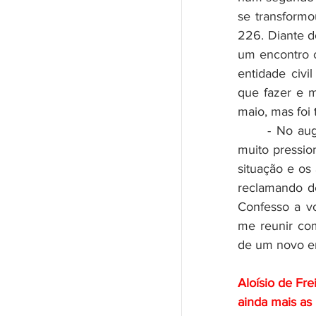
se transformo
226. Diante d
um encontro 
entidade civi
que fazer e m
maio, mas foi 
	- No auge da pandemia, com tudo fechado e muita gente falindo, fui 
muito pressio
situação e os
reclamando d
Confesso a vo
me reunir com
de um novo en
Aloísio de Frei
ainda mais as