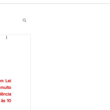
m Lei 
muito 
ência 
às 10 