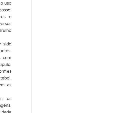
o uso 
asse: 
es e 
ersos 
ulho 
ntes. 
u com 
pulo, 
ormes 
bol,  
em as 
gens, 
idade 