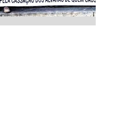
23 de mai. de 2022
12 min de leitura
Mesas e cadeiras
nas calçadas: será o
fim da baderna?