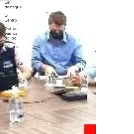
Em
destaque
O
Centro
Outros
bairros
do Rio
Cultura
Politica
Entrevista
e
Opiniao
Agenda
cultural