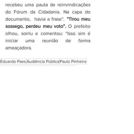
recebeu uma pauta de reinvindicações 
do Fórum da Cidadania. Na capa do 
documento,  havia a frase”. 
“Tirou meu 
sossego, perdeu meu voto”.
 O prefeito 
olhou, sorriu e comentou: “Isso sim é 
iniciar uma reunião de forma 
ameaçadora.
Eduardo Paes
Audiência Pública
Paulo Pinheiro
Camara dos Vereadores
Rogério Amorim
Desordem Urbana
Em destaque
Politica
Ver tudo
Posts recentes