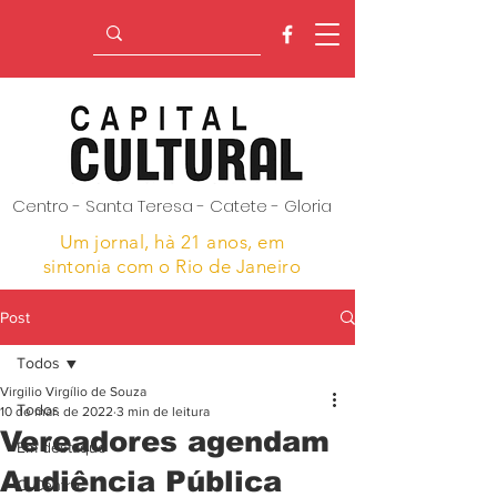
Centro - Santa Teresa - Catete - Gloria
Um jornal, hà 21 anos,
em
sintonia com o Rio de Janeiro
Post
Todos
Virgilio Virgílio de Souza
Todos
10 de mar. de 2022
3 min de leitura
Vereadores agendam
Em destaque
Audiência Pública
O Centro