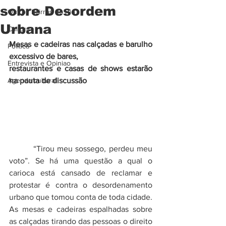
sobre Desordem
Outros bairros do Rio
Urbana
Cultura
Mesas e cadeiras nas calçadas e barulho 
Politica
excessivo de bares, 
Entrevista e Opiniao
restaurantes e casas de shows estarão 
Agenda cultural
na pauta de discussão
         “Tirou meu sossego, perdeu meu 
voto”. Se há uma questão a qual o 
carioca está cansado de reclamar e 
protestar é contra o desordenamento 
urbano que tomou conta de toda cidade. 
As mesas e cadeiras espalhadas sobre 
as calçadas tirando das pessoas o direito 