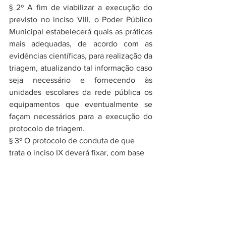
§ 2º A fim de viabilizar a execução do 
previsto no inciso VIII, o Poder Público 
Municipal estabelecerá quais as práticas 
mais adequadas, de acordo com as 
evidências científicas, para realização da 
triagem, atualizando tal informação caso 
seja necessário e fornecendo às 
unidades escolares da rede pública os 
equipamentos que eventualmente se 
façam necessários para a execução do 
protocolo de triagem.
§ 3º O protocolo de conduta de que 
trata o inciso IX deverá fixar, com base 
em evidências científicas, a 
necessidade de fechamento da unidade 
escolar, a necessidade de quarentena 
do membro da comunidade 
contaminado, a necessidade de 
realização de novos testes na unidade 