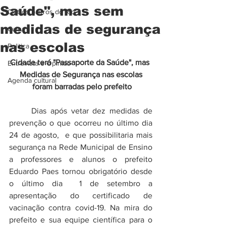
Saúde", mas sem
Outros bairros do Rio
medidas de segurança
Cultura
nas escolas
Politica
Cidade terá "Passaporte da Saúde", mas 
Entrevista e Opiniao
Medidas de Segurança nas escolas
Agenda cultural
 foram barradas pelo prefeito
	Dias após vetar dez medidas de 
prevenção o que ocorreu no último dia 
24 de agosto,  e que possibilitaria mais 
segurança na Rede Municipal de Ensino 
a professores e alunos o prefeito 
Eduardo Paes tornou obrigatório desde 
o último dia  1 de setembro a 
apresentação do certificado de 
vacinação contra covid-19. Na mira do 
prefeito e sua equipe científica para o 