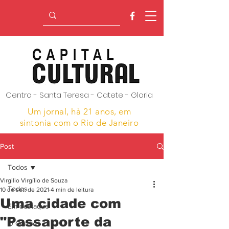
Centro - Santa Teresa - Catete - Gloria
Um jornal, hà 21 anos,
em
sintonia com o Rio de Janeiro
Post
Todos
Virgilio Virgílio de Souza
Todos
10 de set. de 2021
4 min de leitura
Uma cidade com
Em destaque
"Passaporte da
O Centro