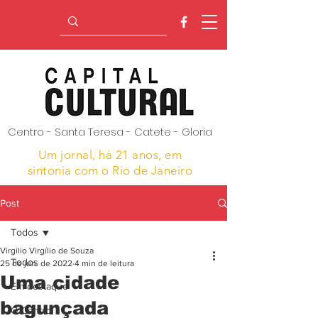
Centro - Santa Teresa - Catete - Gloria
Um jornal, hà 21 anos,
em
sintonia com o Rio de Janeiro
Post
Todos
Virgilio Virgílio de Souza
Todos
25 de jun. de 2022
4 min de leitura
Uma cidade
Em destaque
bagunçada
O Centro