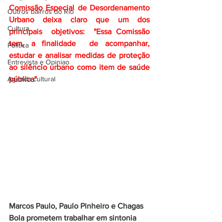
Comissão Especial de Desordenamento 
Outros bairros do Rio
Urbano deixa claro que um dos 
Cultura
principais  objetivos:  "Essa Comissão 
tem, a finalidade  de acompanhar, 
Politica
estudar e analisar medidas de proteção 
Entrevista e Opiniao
ao silêncio urbano como item de saúde 
Agenda cultural
pública"
Marcos Paulo, Paulo Pinheiro e Chagas 
Bola prometem trabalhar em sintonia 