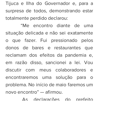
Tijuca e Ilha do Governador e, para a 
surpresa de todos, demonstrando estar 
totalmente perdido declarou:
	“Me encontro diante de uma 
situação delicada e não sei exatamente 
o que fazer. Fui pressionado pelos 
donos de bares e restaurantes que 
reclamam dos efeitos da pandemia e, 
em razão disso, sancionei a lei. Vou 
discutir com meus colaboradores e 
encontraremos uma solução para o 
problema. No início de maio faremos um 
novo encontro” — afirmou.
	As declarações do prefeito 
sensibilizaram  porque pareceram 
sinceras, mas não demorou muito tempo 
para os moradores se sentirem 
ludibriados. O encontro prometido para 
o início do mês, só marcado para o dia  