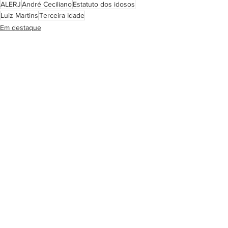
ALERJ
André Ceciliano
Estatuto dos idosos
Luiz Martins
Terceira Idade
Em destaque
Politica
Ver tudo
Posts recentes