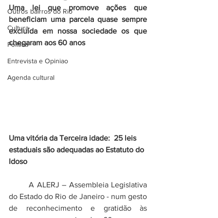
Uma lei que promove ações que  
Outros bairros do Rio
beneficiam uma parcela quase sempre 
Cultura
excluída em nossa sociedade os que 
chegaram aos 60 anos
Politica
Entrevista e Opiniao
Agenda cultural
Uma vitória da Terceira idade:  25 leis 
estaduais são adequadas ao Estatuto do 
Idoso
	A ALERJ – Assembleia Legislativa 
do Estado do Rio de Janeiro - num gesto 
de reconhecimento e gratidão às 