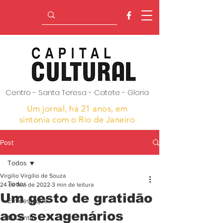
Centro - Santa Teresa - Catete - Gloria
Um jornal, hà 21 anos,
em
sintonia com o Rio de Janeiro
Post
Todos
Virgilio Virgílio de Souza
Todos
24 de fev. de 2022
3 min de leitura
Um gesto de gratidão
Em destaque
aos sexagenários
O Centro