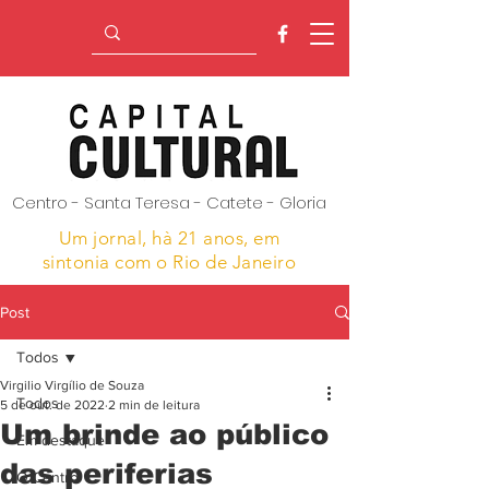
Centro - Santa Teresa - Catete - Gloria
Um jornal, hà 21 anos,
em
sintonia com o Rio de Janeiro
Post
Todos
Virgilio Virgílio de Souza
Todos
5 de out. de 2022
2 min de leitura
Um brinde ao público
Em destaque
das periferias
O Centro