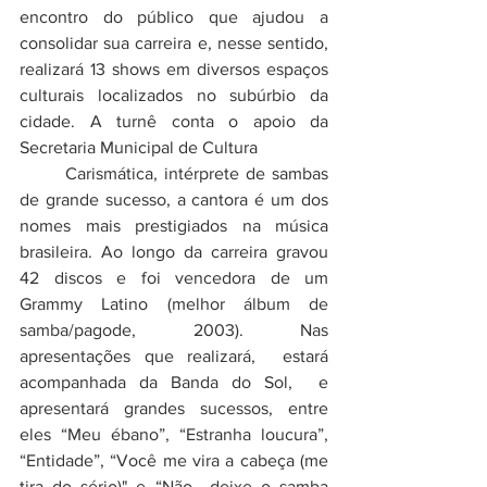
encontro do público que ajudou a 
consolidar sua carreira e, nesse sentido, 
realizará 13 shows em diversos espaços 
culturais localizados no subúrbio da 
cidade. A turnê conta o apoio da 
Secretaria Municipal de Cultura
	Carismática, intérprete de sambas 
de grande sucesso, a cantora é um dos 
nomes mais prestigiados na música 
brasileira. Ao longo da carreira gravou 
42 discos e foi vencedora de um 
Grammy Latino (melhor álbum de 
samba/pagode, 2003). Nas 
apresentações que realizará,  estará 
acompanhada da Banda do Sol,  e 
apresentará grandes sucessos, entre 
eles “Meu ébano”, “Estranha loucura”, 
“Entidade”, “Você me vira a cabeça (me 
tira do sério)" e “Não  deixe o samba 