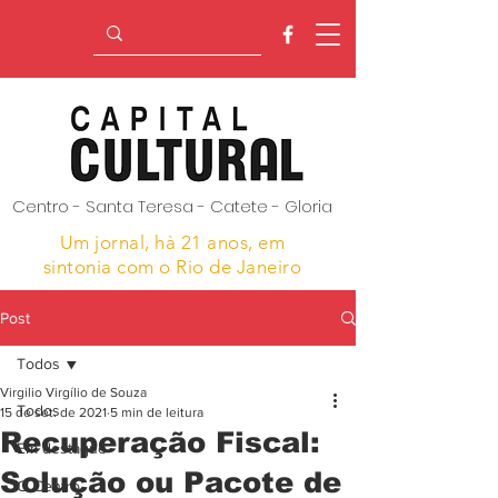
Centro - Santa Teresa - Catete - Gloria
Um jornal, hà 21 anos,
em
sintonia com o Rio de Janeiro
Post
Todos
Virgilio Virgílio de Souza
Todos
15 de set. de 2021
5 min de leitura
Recuperação Fiscal:
Em destaque
Solução ou Pacote de
O Centro