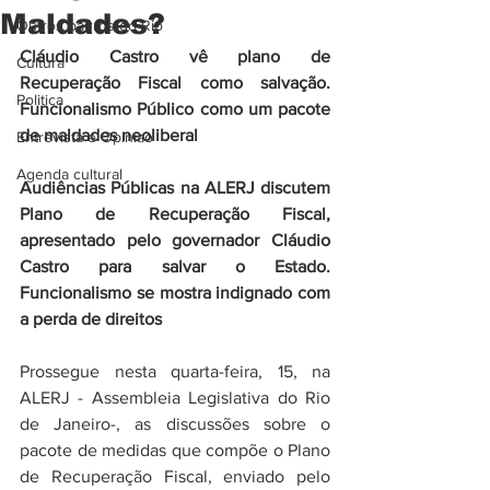
Maldades?
Outros bairros do Rio
Cláudio Castro vê plano de 
Cultura
Recuperação Fiscal como salvação. 
Politica
Funcionalismo Público como um pacote 
de maldades neoliberal
Entrevista e Opiniao
Agenda cultural
Audiências Públicas na ALERJ discutem 
Plano de Recuperação Fiscal, 
apresentado pelo governador Cláudio 
Castro para salvar o Estado. 
Funcionalismo se mostra indignado com 
a perda de direitos 
Prossegue nesta quarta-feira, 15, na 
ALERJ - Assembleia Legislativa do Rio 
de Janeiro-, as discussões sobre o 
pacote de medidas que compõe o Plano 
de Recuperação Fiscal, enviado pelo 