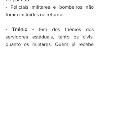
- Policiais militares e bombeiros não 
foram incluídos na reforma. 
- Triênio -
 Fim dos triênios dos 
servidores estaduais, tanto os civis, 
quanto os militares. Quem já recebe 
triênios terá os valores incorporados ao 
salário, mas não receberá nenhum novo 
adicional pelos anos que ainda estiver 
trabalhando. 
- Licença prêmio e a licença especial -
 A 
proposta é criar a licença capacitação: a 
cada cinco anos, os servidores poderão 
se afastar dos cargos por até três meses 
desde que seja para fazer algum tipo de 
curso. Essa licença não poderá ser 
convertida em dinheiro. 