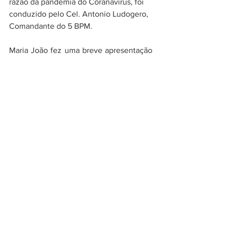
razão da pandemia do Coranavírus, foi 
conduzido pelo Cel. Antonio Ludogero, 
Comandante do 5 BPM. 
Maria João fez uma breve apresentação 
das propostas da chapa e em seguida foi 
aclamada. A nova diretoria tem a 
seguinte composição:
Presidente - Maria João Gaio
Vice Presidente - Carlos Augusto da 
Cidade 
Primeira Secretária -  Maria José Berto
Segundo Secretário - Nilson Alves Gaio 
Diretora de Assuntos Comunitários -  
Erlane Chaves 
Conselho de Ética  - Dr. Fernando 
Kalache - Dra. Ondina Castilho
Santa Teresa
Lapa
Largo do Guimarães
Conselho de Segurança
Coronel Ludegero