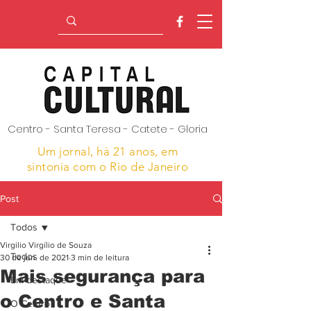
Centro - Santa Teresa - Catete - Gloria
Um jornal, hà 21 anos,
em
sintonia com o Rio de Janeiro
Post
Todos
Virgilio Virgílio de Souza
Todos
30 de jun. de 2021
3 min de leitura
Mais segurança para
Em destaque
o Centro e Santa
O Centro