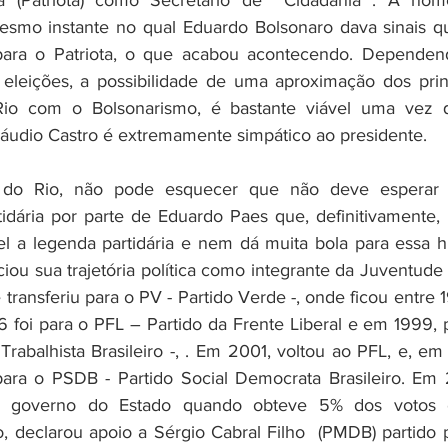
 (Patriota) como Secretario de  Cidadania . A nome
smo instante no qual Eduardo Bolsonaro dava sinais que
 para o Patriota, o que acabou acontecendo. Dependen
 eleições, a possibilidade de uma aproximação dos princ
 Rio com o Bolsonarismo, é bastante viável uma vez 
áudio Castro é extremamente simpático ao presidente.
 do Rio, não pode esquecer que não deve esperar m
rtidária por parte de Eduardo Paes que, definitivamente, 
 a legenda partidária e nem dá muita bola para essa his
iciou sua trajetória política como integrante da Juventude 
 transferiu para o PV - Partido Verde -, onde ficou entre 1
 foi para o PFL – Partido da Frente Liberal e em 1999, p
Trabalhista Brasileiro -, . Em 2001, voltou ao PFL, e, em
 para o PSDB - Partido Social Democrata Brasileiro. Em 
o governo do Estado quando obteve 5% dos votos e
, declarou apoio a Sérgio Cabral Filho  (PMDB) partido p