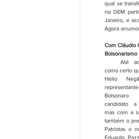
qual se trans
no DEM parti
Janeiro, e ac
Agora arrumo
Com Cláudio C
Bolsonarismo 
	Até aqui era tido 
como certo q
Hélio Neg
representant
Bolsonaro
candidato a 
mas com a id
também o pres
Patriotas o 
Eduardo Pazz