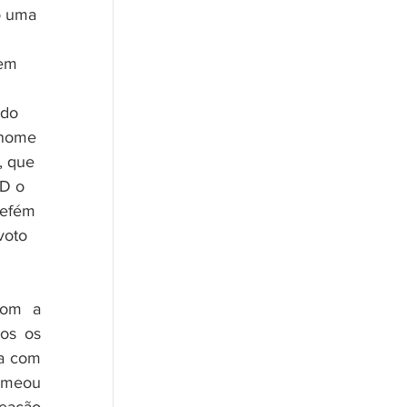
o uma 
em 
ido 
 nome 
, que 
D o 
refém 
voto 
om a 
os os 
a com 
omeou 