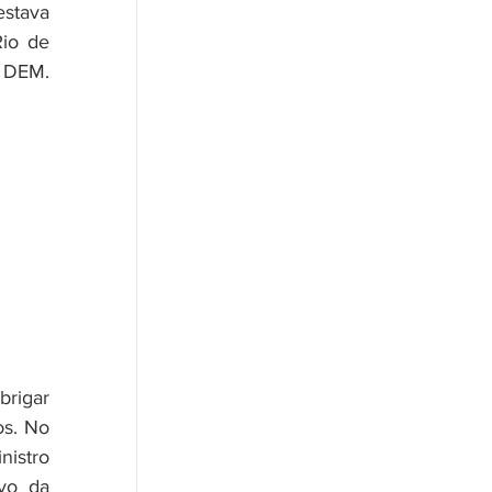
stava 
io de 
 DEM. 
rigar 
s. No 
istro 
vo da 