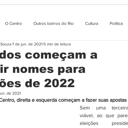
O Centro
Outros bairros do Rio
Cultura
Politica
e Souza
7 de jun. de 2021
5 min de leitura
Agenda cultural
idos começam a
nir nomes para
ções de 2022
jun. de 2021
Centro, direita e esquerda começam a fazer suas apostas 
Sem uma terceira
viável, ao que pare
eleições presidenc