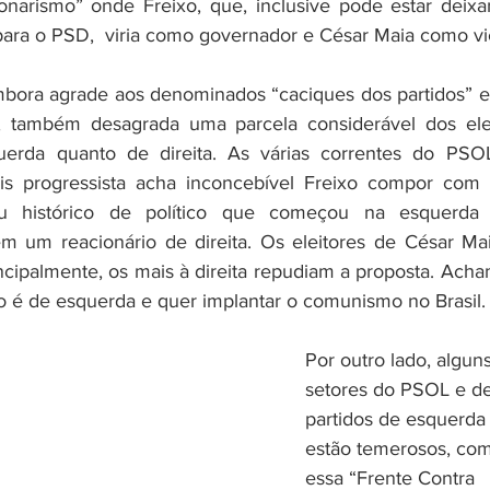
onarismo” onde Freixo, que, inclusive pode estar deixa
ara o PSD,  viria como governador e César Maia como vi
bora agrade aos denominados “caciques dos partidos” e 
, também desagrada uma parcela considerável dos elei
uerda quanto de direita. As várias correntes do PSO
is progressista acha inconcebível Freixo compor com 
u histórico de político que começou na esquerda 
m um reacionário de direita. Os eleitores de César Mai
incipalmente, os mais à direita repudiam a proposta. Acha
o é de esquerda e quer implantar o comunismo no Brasil.
Por outro lado, alguns
setores do PSOL e de
partidos de esquerda
estão temerosos, com
essa “Frente Contra 