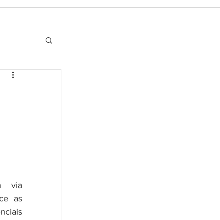
 via 
ce as 
iais 