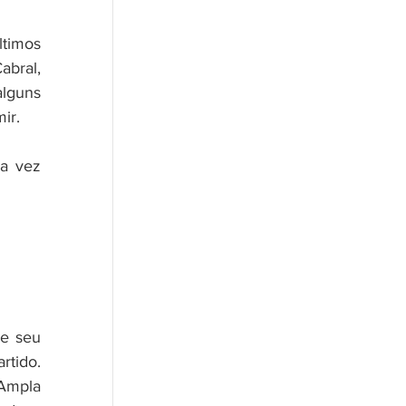
timos 
bral, 
lguns 
ir.
a vez 
e seu 
tido. 
Ampla 