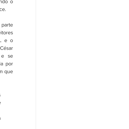
ndo o 
ce. 
parte 
tores 
L e o 
César 
e se 
a por 
m que 
 
 
 
 