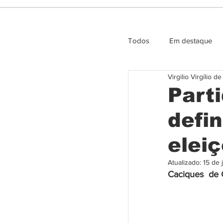
Todos
Em destaque
Virgilio Virgílio d
Entrevista e Opiniao
Part
defi
elei
Atualizado:
15 de 
Caciques  de 