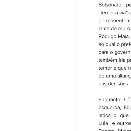
Bolsonaro”, p
“terceira via”
permanentemen
cima do muro.
Rodrigo Maia, 
ao qual o pref
para o govern
também iria 
temor é que 
de uma alianç
nas decisões 
Enquanto Cé
esquerda, Edu
lados, o  que
Lula  e outro