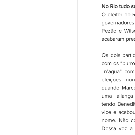
No Rio tudo s
O eleitor do 
governadores 
Pezão e Wilso
acabaram pres
Os dois part
com os “burro
 n’agua” como aconteceu nas 
eleições mun
quando Marcel
uma aliança
tendo Benedit
vice e acabou
nome. Não co
Dessa vez a p