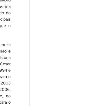
ação 
 iria 
do do 
ipais 
que o 
uita 
não é 
tória 
Cesar 
994 e 
ara o 
 2003 
2006, 
, no 
ara o 