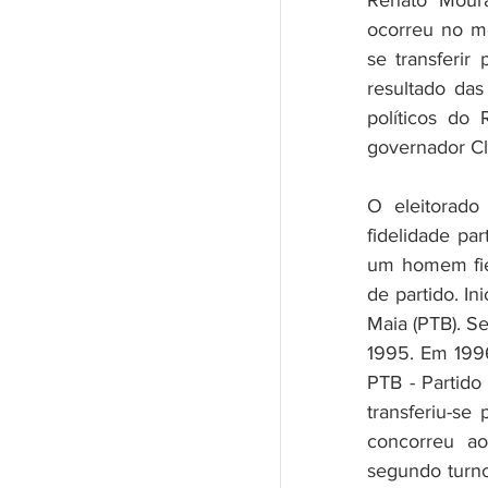
Renato Moura
ocorreu no me
se transferir
resultado das
políticos do
governador Cl
O eleitorado
fidelidade pa
um homem fiel
de partido. In
Maia (PTB). Se
1995. Em 1996
PTB - Partido 
transferiu-se
concorreu a
segundo turno