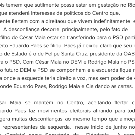
ois temem que sutilmente possa estar em gestação no Ri
 que atenderá interesses de políticos do Centro que, 
te flertam com a direitaou que vivem indefinitamente  
  A desconfiança decorre, principalmente, pelo fato de 
filho de César Maia estar se transferindo para o PSD part
eito Eduardo Paes se filiou. Paes já deixou claro que seu
o de Estado é o de Felipe Santa Cruz, presidente da OAB
pra o PSD. Com César Maia no DEM e Rodrigo Maia no PS
no futuro DEM e PSD se componham e a esquerda fique 
a onde a esquerda teria direito a voz, mas sem poder de 
 onde Eduardo Paes, Rodrigo Maia e Cia dando as cartas. 
sar Maia se mantém no Centro, aceitando flertar c
ardo Paes faz movimentos eleitorais atirando para tod
 gera muitas desconfianças: ao mesmo tempo que almoç
s representantes da esquerda,  nesse início de junho n