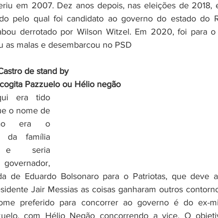
feriu em 2007. Dez anos depois, nas eleições de 2018, e
do pelo qual foi candidato ao governo do estado do R
abou derrotado por Wilson Witzel. Em 2020, foi para o
u as malas e desembarcou no PSD 
astro de stand by
cogita Pazzuelo ou Hélio negão
ue o nome de 
ão era o 
e da família 
 e seria 
governador, 
a de Eduardo Bolsonaro para o Patriotas, que deve ab
idente Jair Messias as coisas ganharam outros contorno
nome preferido para concorrer ao governo é do ex-min
uelo, com Hélio Negão concorrendo a vice. O objeti