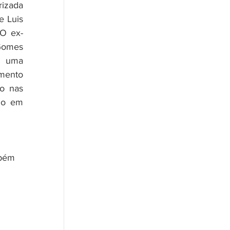
izada 
 Luis 
 O ex-
omes 
 uma 
mento 
o nas 
do em 
mbém 
 