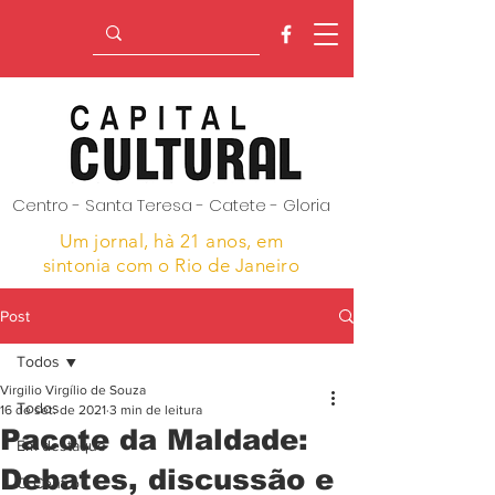
Centro - Santa Teresa - Catete - Gloria
Um jornal, hà 21 anos,
em
sintonia com o Rio de Janeiro
Post
Todos
Virgilio Virgílio de Souza
Todos
16 de set. de 2021
3 min de leitura
Pacote da Maldade:
Em destaque
Debates, discussão e
O Centro