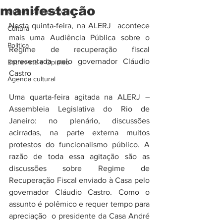
manifestação
Outros bairros do Rio
Nesta quinta-feira, na ALERJ  acontece 
Cultura
mais uma Audiência Pública sobre o 
Politica
Regime de recuperação fiscal 
apresentada pelo governador Cláudio 
Entrevista e Opiniao
Castro
Agenda cultural
Uma quarta-feira agitada na ALERJ – 
Assembleia Legislativa do Rio de 
Janeiro: no plenário, discussões 
acirradas, na parte externa muitos 
protestos do funcionalismo público. A 
razão de toda essa agitação são as 
discussões sobre Regime de 
Recuperação Fiscal enviado à Casa pelo 
governador Cláudio Castro. Como o 
assunto é polêmico e requer tempo para 
apreciação  o presidente da Casa André 