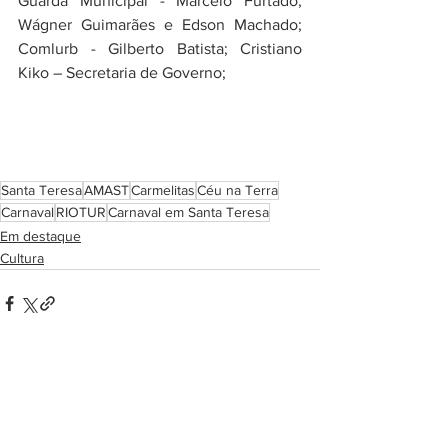
Guarda Municipal - Marcelo Furtado;  
Wágner Guimarães e Edson Machado; 
Comlurb - Gilberto Batista; Cristiano 
Kiko – Secretaria de Governo;  
Santa Teresa
AMAST
Carmelitas
Céu na Terra
Carnaval
RIOTUR
Carnaval em Santa Teresa
Em destaque
Cultura
Ver tudo
Posts recentes