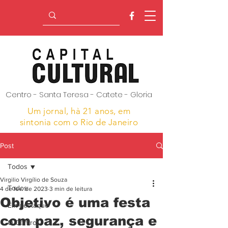
Centro - Santa Teresa - Catete - Gloria
Um jornal, hà 21 anos,
em
sintonia com o Rio de Janeiro
Post
Todos
Virgilio Virgílio de Souza
Todos
4 de fev. de 2023
3 min de leitura
Objetivo é uma festa
Em destaque
com paz, segurança e
O Centro