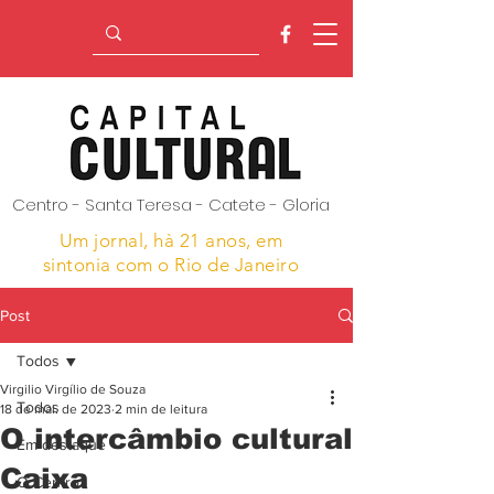
Centro - Santa Teresa - Catete - Gloria
Um jornal, hà 21 anos,
em
sintonia com o Rio de Janeiro
Post
Todos
Virgilio Virgílio de Souza
Todos
18 de mai. de 2023
2 min de leitura
O intercâmbio cultural
Em destaque
Caixa
O Centro