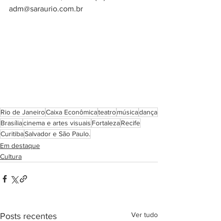
adm@saraurio.com.br
Rio de Janeiro
Caixa Econômica
teatro
música
dança
Brasília
cinema e artes visuais
Fortaleza
Recife
Curitiba
Salvador e São Paulo.
Em destaque
Cultura
Ver tudo
Posts recentes