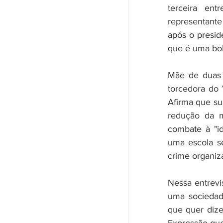
terceira ent
representant
após o presid
que é uma bol
Mãe de duas f
torcedora do
Afirma que su
redução da ma
combate à "id
uma escola se
crime organiz
Nessa entrevis
uma sociedade
que quer dize