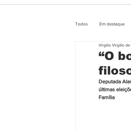
Todos
Em destaque
Virgilio Virgílio d
Entrevista e Opiniao
“O b
filos
Deputada Alan
últimas eleiçõ
Família