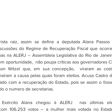
ista raiz, assim se define a deputada Alana Passos (
iscussões do Regime de Recuperação Fiscal que ocorre
as na ALERJ – Assembleia Legislativa do Rio de Janeir
m oportunidade,  não poupa criticas aos governadores Cl
son Witzel que, em sua concepção,  viraram as cost
traíram a causa pelas quais foram eleitos. Acusa Castro d
ado com a recuperação do Estado, pois se assim o fosse
do o numero de secretarias. 
 Exército Alana chegou à ALERJ  nas últimas elei
com 106.253 votos – a mulher mais votada no Estado