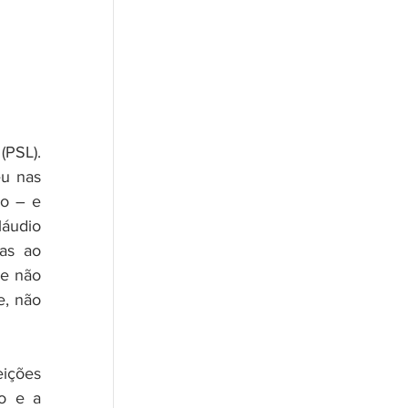
PSL). 
u nas 
o – e 
áudio 
as ao 
e não 
, não 
ções 
 e a 