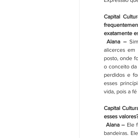
Expressão que
Capital Cultu
frequentemen
exatamente ess
 Alana –
 Sim
alicerces em 
posto, onde f
o conceito da 
perdidos e fo
esses princíp
vida, pois a f
Capital Cultu
esses valores
 Alana – 
Ele 
bandeiras. El