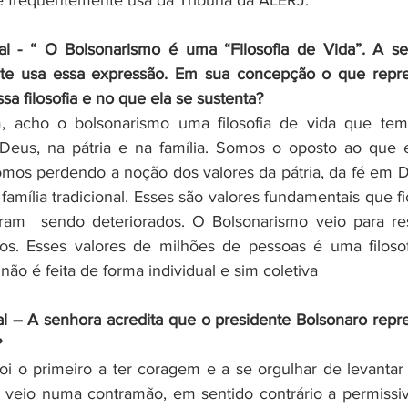
 frequentemente usa da Tribuna da ALERJ.
ral - “ O Bolsonarismo é uma “Filosofia de Vida”. A se
te usa essa expressão. Em sua concepção o que repre
a filosofia e no que ela se sustenta?
, acho o bolsonarismo uma filosofia de vida que tem
Deus, na pátria e na família. Somos o oposto ao que e
omos perdendo a noção dos valores da pátria, da fé em D
família tradicional. Esses são valores fundamentais que fi
ram  sendo deteriorados. O Bolsonarismo veio para res
ios. Esses valores de milhões de pessoas é uma filosof
é não é feita de forma individual e sim coletiva
ral – A senhora acredita que o presidente Bolsonaro repre
?
foi o primeiro a ter coragem e a se orgulhar de levantar 
e veio numa contramão, em sentido contrário a permissiv