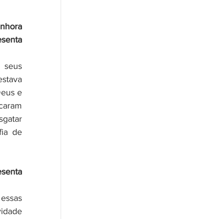
nhora 
senta 
 seus 
stava 
eus e 
caram 
gatar 
ia de 
senta 
essas 
idade 