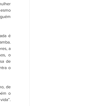
her  
mesmo 
nguém 
ada é 
amba. 
es, a 
os, o 
sa de 
tra o 
o, de 
bém o 
ida”. 