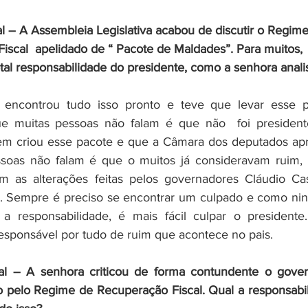
al – A Assembleia Legislativa acabou de discutir o Regime
iscal  apelidado de “ Pacote de Maldades”. Para muitos, 
tal responsabilidade do presidente, como a senhora anali
 encontrou tudo isso pronto e teve que levar esse p
e muitas pessoas não falam é que não  foi presidente
m criou esse pacote e que a Câmara dos deputados apr
oas não falam é que o muitos já consideravam ruim,  
m as alterações feitas pelos governadores Cláudio Cas
. Sempre é preciso se encontrar um culpado e como ni
a responsabilidade, é mais fácil culpar o presidente.
responsável por tudo de ruim que acontece no pais.
ral – A senhora criticou de forma contundente o gover
o pelo Regime de Recuperação Fiscal. Qual a responsabil