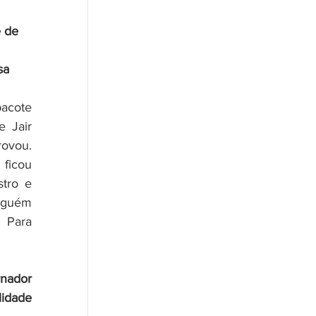
 de 
sa 
acote 
 Jair 
ovou. 
ficou 
tro e 
nguém 
 Para 
nador 
idade 