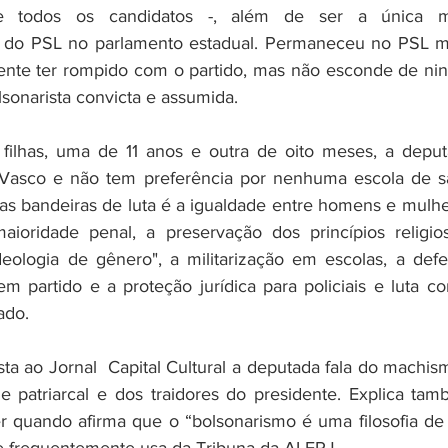
re todos os candidatos -, além de ser a única mul
e do PSL no parlamento estadual. Permaneceu no PSL 
ente ter rompido com o partido, mas não esconde de ni
sonarista convicta e assumida. 
ilhas, uma de 11 anos e outra de oito meses, a deput
 Vasco e não tem preferência por nenhuma escola de s
as bandeiras de luta é a igualdade entre homens e mulher
ioridade penal, a preservação dos princípios religios
eologia de gênero", a militarização em escolas, a defe
m partido e a proteção jurídica para policiais e luta con
ado. 
ta ao Jornal  Capital Cultural a deputada fala do machism
 patriarcal e dos traidores do presidente. Explica tam
r quando afirma que o “bolsonarismo é uma filosofia de v