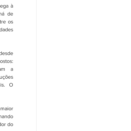
ega à 
há de 
re os 
dades 
desde 
stos: 
am a 
uções 
is. O 
maior 
nando 
or do 