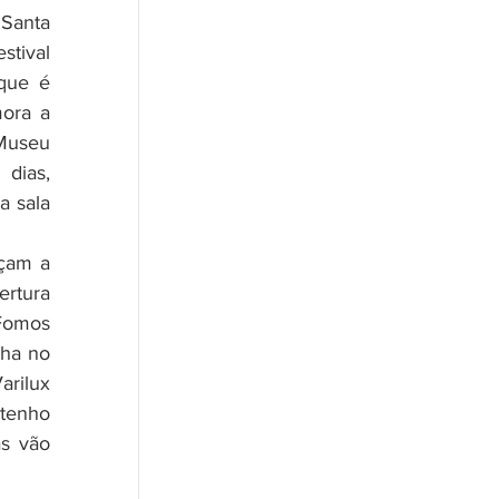
anta 
tival 
que é 
ora a 
Museu 
dias, 
 sala 
çam a 
rtura 
Fomos 
ha no 
rilux 
tenho 
s vão 