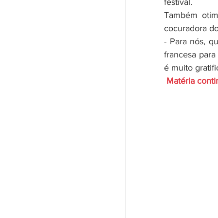
festival. 
Também otimi
cocuradora do 
- Para nós, q
francesa para
é muito gratif
Matéria cont