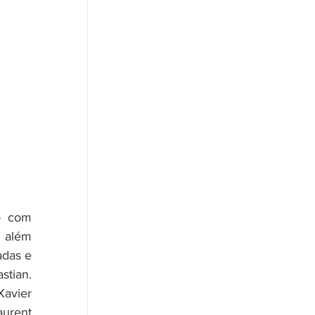
 com 
 além 
das e 
tian. 
avier 
urent 