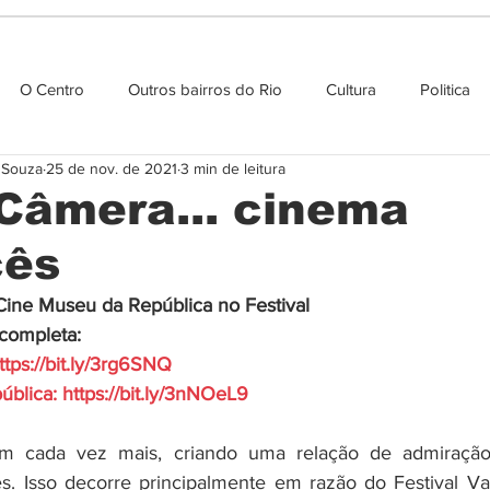
O Centro
Outros bairros do Rio
Cultura
Politica
e Souza
25 de nov. de 2021
3 min de leitura
Agenda cultural
 Câmera... cinema
cês
Cine Museu da República no Festival 
completa:
ttps://bit.ly/3rg6SNQ
ública:
https://bit.ly/3nNOeL9
m cada vez mais, criando uma relação de admiração 
s. Isso decorre principalmente em razão do Festival Vari