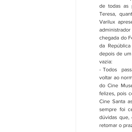
de todas as 
Teresa, quan
Varilux apres
administrado
chegada do Fe
da República
depois de um 
vazia:
- Todos  pas
voltar ao norm
do Cine Muse
felizes, pois
Cine Santa as
sempre foi c
dúvidas que, 
retomar o pra