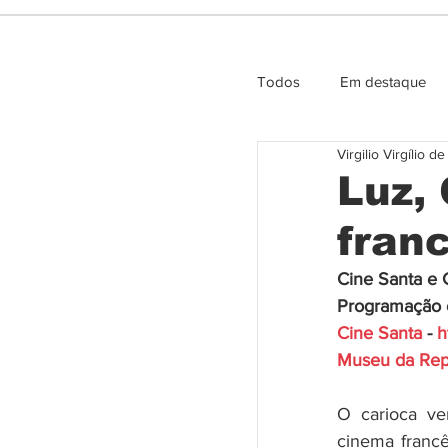
Todos
Em destaque
Virgilio Virgílio d
Entrevista e Opiniao
Luz,
fran
Cine Santa e 
Programação 
Cine Santa
 - 
h
Museu da Rep
O carioca ve
cinema francê