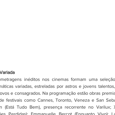
Variada
-metragens inéditos nos cinemas formam uma seleção
áticas variadas, estreladas por astros e jovens talentos,
novos e consagrados. Na programação estão obras premia
 de festivais como Cannes, Toronto, Veneza e San Sebas
n (Está Tudo Bem), presença recorrente no Varilux; X
sões Perdidas); Emmanuelle Bercot (Enquanto Vivo); La