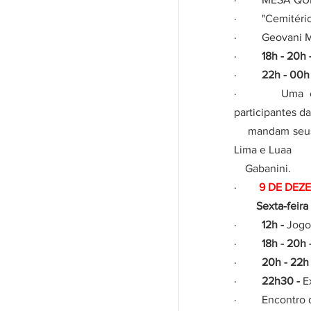
·         "Cemité
·         Geova
·         
18h - 20h -
·         
22h - 00h 
·       Uma c
participantes d
    mandam seus versos sobre os beats que emanam dos toca-discos dos DJ Eugênio 
Lima e Luaa 
    Gabanini.
·        
9 DE DEZ
        Sexta-feira
·         
12h - 
Jogo 
·         ​
18h - 20h -
·         
20h - 22h 
·         
22h30 - 
E
·         Encontro