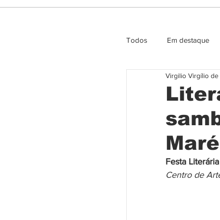
Todos
Em destaque
Virgilio Virgílio d
Entrevista e Opiniao
Liter
samb
Maré
Festa Literária
Centro de Art