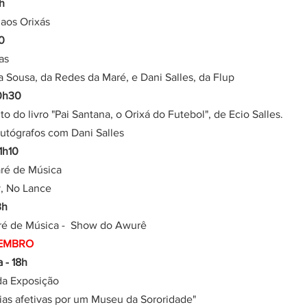
h
o aos Orixás
0
das
iana Sousa, da Redes da Maré, e Dani Salles, da Flup
0h30
ento do livro "Pai Santana, o Orixá do Futebol", de Ecio Salles.
e autógrafos com Dani Salles
1h10
Maré de Música
my, No Lance
3h
 Maré de Música -  Show do Awurê
ZEMBRO
a - 18h
a da Exposição
atórias afetivas por um Museu da Sororidade"