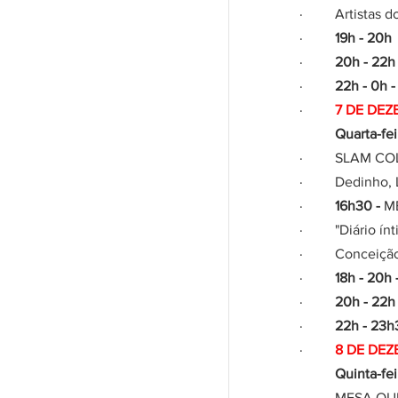
·         Artist
·         ​
19h - 20h  
·         
20h - 22h 
·         
​22h - 0h -
·        
 7 DE DE
          Quart
·         SLAM 
·         Dedinho
·         
​16h30 - 
M
·         "Diário
·         Conce
·         
​18h - 20h 
·         
​20h - 22h 
·         
​22h - 23h
·         ​
8 DE DEZ
          Quint
·         MESA