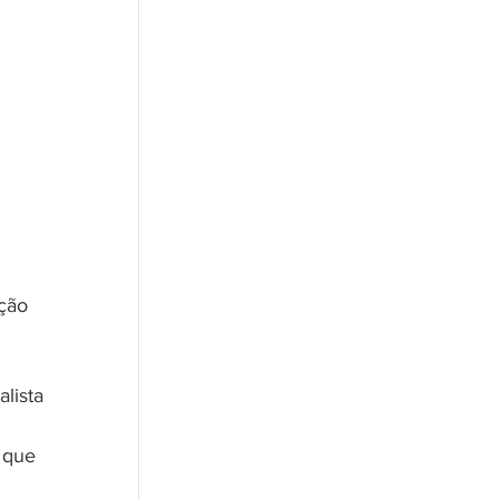
lista 
 que 