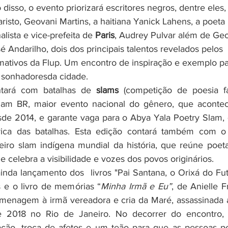
isto, Geovani Martins, a haitiana Yanick Lahens, a poeta
nalista e vice-prefeita de 
Paris
, 
Audrey Pulvar além de Geo
é Andarilho, dois dos principais talentos revelados pelos 
mativos da Flup. Um encontro de inspiração e exemplo pa
 sonhadoresda cidade.
tará com batalhas de 
slams
 (
competição de poesia fal
Slam BR, maior evento nacional do gênero, que aconte
de 2014, e garante vaga para o Abya Yala Poetry Slam, 
ca das batalhas. Esta edição contará também com o 
eiro slam indígena mundial da história, que reúne poeta
e celebra a visibilidade e vozes dos povos originários. 
s e o livro de memórias “
Minha Irmã e Eu”
, de 
Anielle 
menagem à irmã vereadora e cria da Maré, assassinada a 
2018 no Rio de Janeiro. No decorrer do encontro, m
ção, troca de afetos e um teão para que as pessoas p