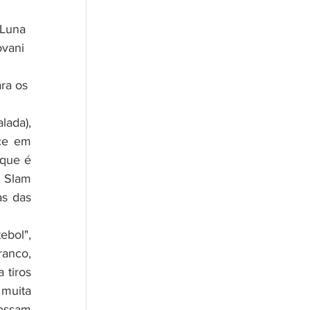
 Luna 
vani 
ra os 
ada), 
ce em 
que é 
Slam 
s das 
Franco
,
tiros 
uita 
ossam 