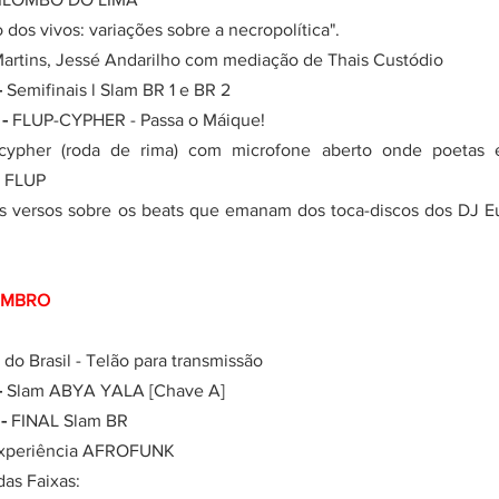
rio dos vivos: variações sobre a necropolítica".
ni Martins, Jessé Andarilho com mediação de Thais Custódio
 
Semifinais l Slam BR 1 e BR 2
- 
FLUP-CYPHER - Passa o Máique!
ypher (roda de rima) com microfone aberto onde poetas 
a FLUP 
EMBRO 
do Brasil - Telão para transmissão
 
Slam ABYA YALA [Chave A]
- 
FINAL Slam BR
xperiência AFROFUNK
 das Faixas: