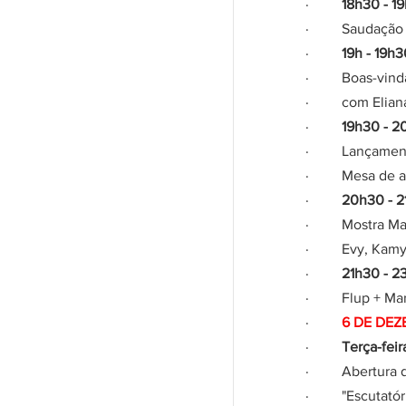
·         
18h30 - 19
·         Saudaçã
·         
19h - 19h3
·         Boas-vin
·         com El
·         
19h30 - 2
·         Lançam
·         Mesa d
·         
20h30 - 2
·         Mostra 
·         Evy, Ka
·         
21h30 - 2
·         Flup +
·        
 ​
6 DE DE
·         
Terça-feir
·         Abertur
·         "Escut