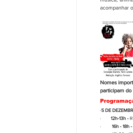
acompanhar os
Nomes importa
participam do
Programaç
·
5 DE DEZEMBRO
·        
12h-13h - 
R
·         
16h - 18h -