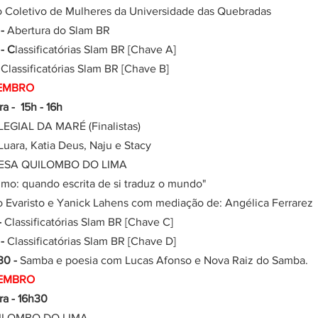
as do Coletivo de Mulheres da Universidade das Quebradas
- 
Abertura do Slam BR
- C
lassificatórias Slam BR [Chave A]
 
Classificatórias Slam BR [Chave B]
ZEMBRO
a-feira -  15h - 16h
COLEGIAL DA MARÉ (Finalistas)
, Luara, Katia Deus, Naju e Stacy
ESA QUILOMBO DO LIMA
 íntimo: quando escrita de si traduz o mundo"
ição Evaristo e Yanick Lahens com mediação de: Angélica Ferrarez
- 
Classificatórias Slam BR [Chave C]
- 
Classificatórias Slam BR [Chave D]
30 - 
Samba e poesia com Lucas Afonso e Nova Raiz do Samba.
EMBRO 
a-feira - ​16h30
 QUILOMBO DO LIMA