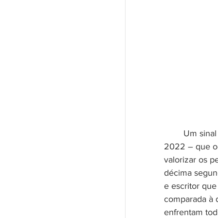
	Um sinal evidente de que a FLUP – Festa Literária da Periferia edição 
2022 – que oc
valorizar os 
décima segunda
e escritor qu
comparada à d
enfrentam tod