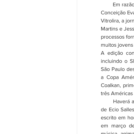
	Em razão disso, o evento priorizará escritores negros, dentre eles, 
Conceição Evar
Vitrolira, a jor
Martins e Jess
processos for
muitos jovens
A edição con
incluindo o 
São Paulo des
a Copa Améri
Coalkan, prim
três Américas 
	Haverá ainda lançamento dos  livros "Pai Santana, o Orixá do Futebol", 
de Ecio Salle
escrito em ho
em março de 
música, anima