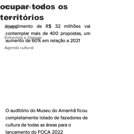
ocupar todos os
Outros bairros do Rio
territórios
Cultura
Investimento de R$ 32 milhões vai 
Politica
contemplar mais de 400 propostas, um 
Entrevista e Opiniao
aumento de 60% em relação a 2021
Agenda cultural
O auditório do Museu do Amanhã ficou 
completamente lotado de fazedores de 
cultura de todas as áreas para o 
lançamento do FOCA 2022