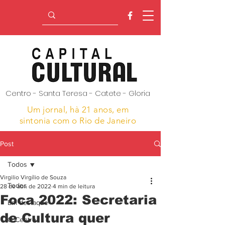
Centro - Santa Teresa - Catete - Gloria
Um jornal, hà 21 anos,
em
sintonia com o Rio de Janeiro
Post
Todos
Virgilio Virgílio de Souza
Todos
28 de abr. de 2022
4 min de leitura
Foca 2022: Secretaria
Em destaque
de Cultura quer
O Centro