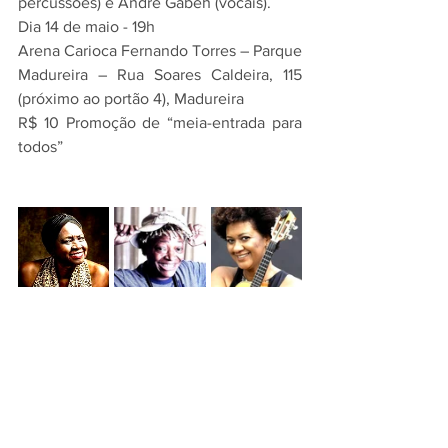
percussões) e André Gabeh (vocais).
Dia 14 de maio - 19h
Arena Carioca Fernando Torres – Parque 
Madureira – Rua Soares Caldeira, 115 
(próximo ao portão 4), Madureira
R$ 10 Promoção de “meia-entrada para 
todos”
Mart’nália no Circo Voador
Mart’nália
 sobe ao palco do Circo 
Voador neste sábado, para cantar as 
músicas do seu último “Sou Assim Até 
Mudar”, além de grandes sucessos da 
carreira. O espetáculo tem ainda a 