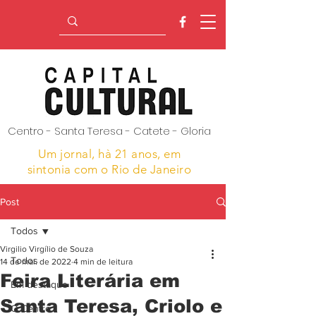
Centro - Santa Teresa - Catete - Gloria
Um jornal, hà 21 anos,
em
sintonia com o Rio de Janeiro
Post
Todos
Virgilio Virgílio de Souza
Todos
14 de mai. de 2022
4 min de leitura
Feira Literária em
Em destaque
Santa Teresa, Criolo e
O Centro