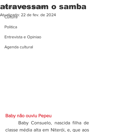
atravessam o samba
Outros bairros do Rio
Atualizado:
22 de fev. de 2024
Cultura
Politica
Entrevista e Opiniao
Agenda cultural
Baby não ouviu Pepeu
	Baby Consuelo, nascida filha de 
classe média alta em Niterói, e, que aos 