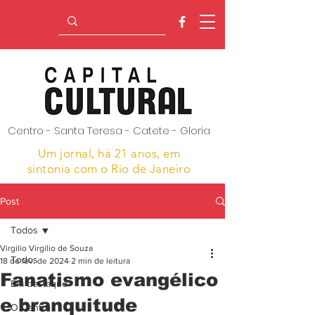
Centro - Santa Teresa - Catete - Gloria
Um jornal, hà 21 anos,
em
sintonia com o Rio de Janeiro
Post
Todos
Virgilio Virgílio de Souza
Todos
18 de fev. de 2024
2 min de leitura
Fanatismo evangélico
Em destaque
e branquitude
O Centro