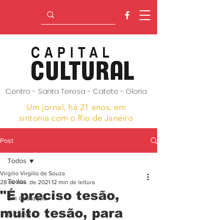
Centro - Santa Teresa - Catete - Gloria
Um jornal, hà 21 anos,
em
sintonia com o Rio de Janeiro
Post
Todos
Virgilio Virgílio de Souza
Todos
28 de nov. de 2021
12 min de leitura
"É preciso tesão,
Em destaque
muito tesão, para
O Centro