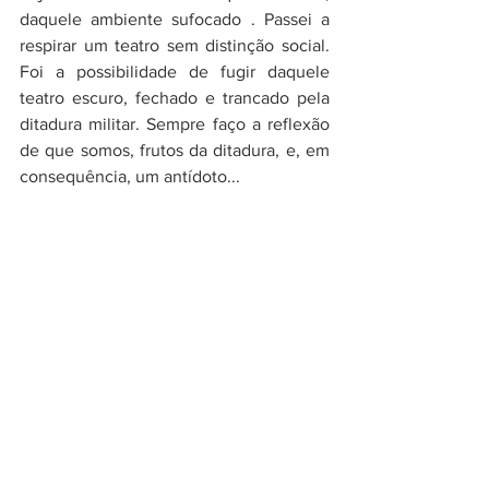
daquele ambiente sufocado . Passei a 
respirar um teatro sem distinção social. 
Foi a possibilidade de fugir daquele 
teatro escuro, fechado e trancado pela 
ditadura militar. Sempre faço a reflexão 
de que somos, frutos da ditadura, e, em 
consequência, um antídoto...
O Grupo Tá na Rua se apresenta em 
praças e logradouros públicos levando 