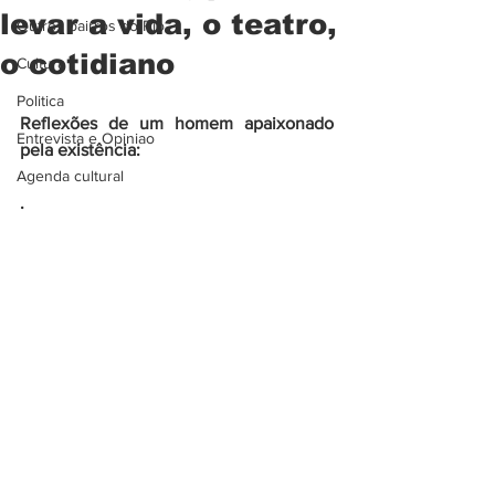
levar a vida, o teatro,
Outros bairros do Rio
o cotidiano
Cultura
Politica
Reflexões de um homem apaixonado 
Entrevista e Opiniao
pela existência:
Agenda cultural
.