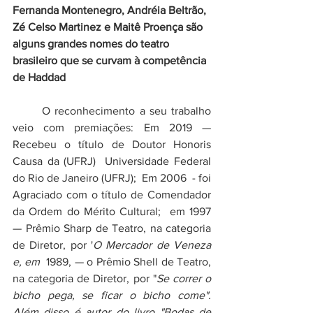
Fernanda Montenegro, Andréia Beltrão, 
Zé Celso Martinez e Maitê Proença são 
alguns grandes nomes do teatro 
brasileiro que se curvam à competência 
de Haddad
O reconhecimento a seu trabalho 
veio com premiações: Em 2019 — 
Recebeu o título de 
Doutor Honoris 
Causa
 da (UFRJ)  
Universidade Federal 
do Rio de Janeiro (UFRJ)
;  Em 2006  - foi 
Agraciado com o título de 
Comendador
da 
Ordem do Mérito Cultural
;  em 1997 
— Prêmio Sharp de Teatro, na categoria 
de Diretor, por '
O Mercador de Veneza 
e, em  
1989, — o Prêmio Shell de Teatro, 
na categoria de Diretor, por "
Se correr o 
bicho pega, se ficar o bicho come". 
Além disso é autor do livro "Bodas de 