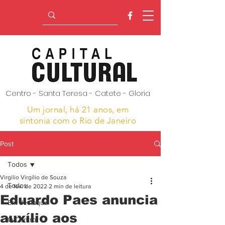
Centro - Santa Teresa - Catete - Gloria
Um jornal, hà 21 anos,
em
sintonia com o Rio de Janeiro
Post
Todos
Virgilio Virgílio de Souza
Todos
4 de fev. de 2022
2 min de leitura
Eduardo Paes anuncia
Em destaque
auxílio aos
O Centro