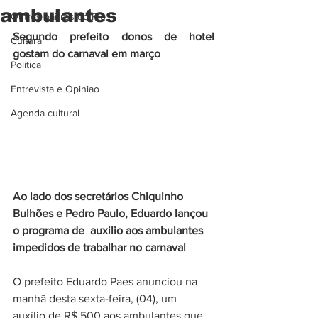
ambulantes
Outros bairros do Rio
Segundo prefeito donos de hotel 
Cultura
gostam do carnaval em março
Politica
Entrevista e Opiniao
Agenda cultural
Ao lado dos secretários Chiquinho 
Bulhões e Pedro Paulo, Eduardo lançou 
o programa de  auxilio aos ambulantes 
impedidos de trabalhar no carnaval
O prefeito Eduardo Paes anunciou na 
manhã desta sexta-feira, (04), um 
auxílio de R$ 500 aos ambulantes que, 