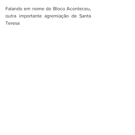
Falando em nome do Bloco Aconteceu, 
outra importante agremiação de Santa 
Teresa 
Purito Ferreira também demonstrou sua 
insatisfação com o ocorrido:
“Bom dia a todos
Como representante responsável pelo 
bloco Aconteceu venho aqui expressar 
meu posicionamento em relação ao que 