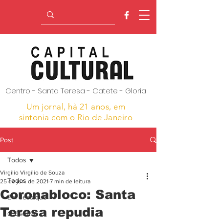
Centro - Santa Teresa - Catete - Gloria
Um jornal, hà 21 anos,
em
sintonia com o Rio de Janeiro
Post
Todos
Virgilio Virgílio de Souza
Todos
25 de jun. de 2021
7 min de leitura
Coronabloco: Santa
Em destaque
Teresa repudia
O Centro