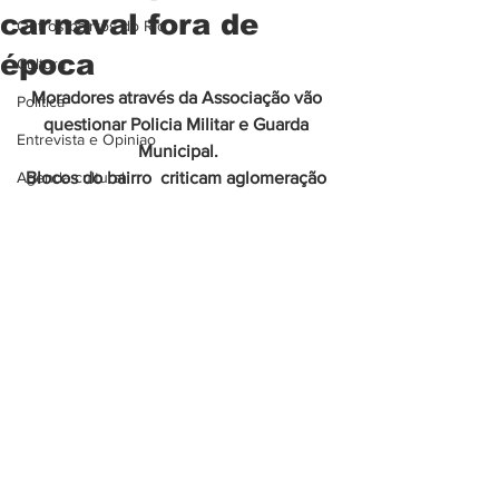
carnaval fora de
Outros bairros do Rio
época
Cultura
Moradores através da Associação vão 
Politica
questionar Policia Militar e Guarda 
Entrevista e Opiniao
Municipal.
Agenda cultural
Blocos do bairro  criticam aglomeração 