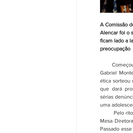
A Comissão de
Alencar foi o
ficam lado a 
preocupação
	Começou a contagem regressiva contra o dublê de yutuber  e vereador 
Gabriel Monte
ética sorteou 
que dará pro
sérias denúnc
uma adolescen
	 Pelo rito da Câmara, o relator tem 5 dias para apresentar seu parecer à 
Mesa Diretora
Passado esse 