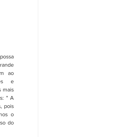
ande 
m ao 
es e 
 mais 
: " A 
 pois 
mos o 
so do 