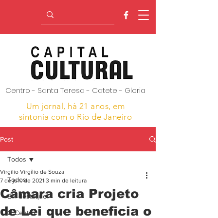
Centro - Santa Teresa - Catete - Gloria
Um jornal, hà 21 anos,
em
sintonia com o Rio de Janeiro
Post
Todos
Virgilio Virgílio de Souza
Todos
7 de jun. de 2021
3 min de leitura
Câmara cria Projeto
Em destaque
de Lei que beneficia o
O Centro