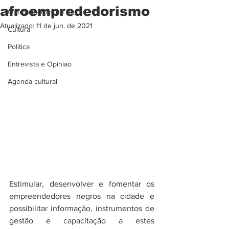
afroemprededorismo
Outros bairros do Rio
Atualizado:
11 de jun. de 2021
Cultura
Politica
Entrevista e Opiniao
Agenda cultural
Estimular, desenvolver e fomentar os 
empreendedores negros na cidade e 
possibilitar informação, instrumentos de 
gestão e capacitação a estes 