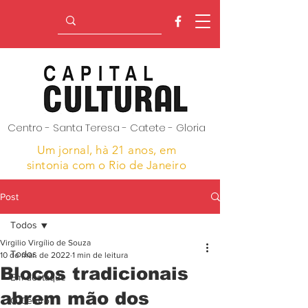
Centro - Santa Teresa - Catete - Gloria
Um jornal, hà 21 anos,
em
sintonia com o Rio de Janeiro
Post
Todos
Virgilio Virgílio de Souza
Todos
10 de mar. de 2022
1 min de leitura
Blocos tradicionais
Em destaque
abrem mão dos
O Centro