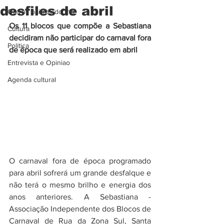
desfiles de abril
Outros bairros do Rio
Os 11 blocos que compõe a Sebastiana 
Cultura
decidiram não participar do carnaval fora 
Politica
de época que será realizado em abril
Entrevista e Opiniao
Agenda cultural
O carnaval fora de época programado 
para abril sofrerá um grande desfalque e 
não terá o mesmo brilho e energia dos 
anos anteriores. A Sebastiana - 
Associação Independente dos Blocos de 
Carnaval de Rua da Zona Sul, Santa 