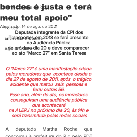
bondes é justa e terá
Outros bairros do Rio
meu total apoio"
Cultura
Atualizado:
14 de ago. de 2021
Politica
 Deputada integrante da CPI dos 
Transportes em 2018 se fará presente 
Entrevista e Opiniao
na Audiência Púbica 
do próximo dia 20 e deve comparecer 
Agenda cultural
ao ato “Marco 27” em Santa Teresa
O "Marco 27" é uma manifestação criada 
pelos moradores que  acontece desde o 
dia 27 de agosto de 2011, após  o trágico 
acidente que matou  seis  pessoas e 
feriu outras 56. 
Esse ano, além do ato, os moradores 
conseguiram uma audiência pública 
que acontecerá 
na ALERJ no próximo dia 20, às 14h e 
será transmitida pelas redes sociais
A deputada Martha Rocha que 
concorreu à prefeitura do Rio pelo PDT 