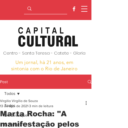
Centro - Santa Teresa - Catete - Gloria
Um jornal, hà 21 anos,
em
sintonia com o Rio de Janeiro
Post
Todos
Virgilio Virgílio de Souza
Todos
13 de ago. de 2021
3 min de leitura
Marta Rocha: "A
Em destaque
manifestação pelos
O Centro