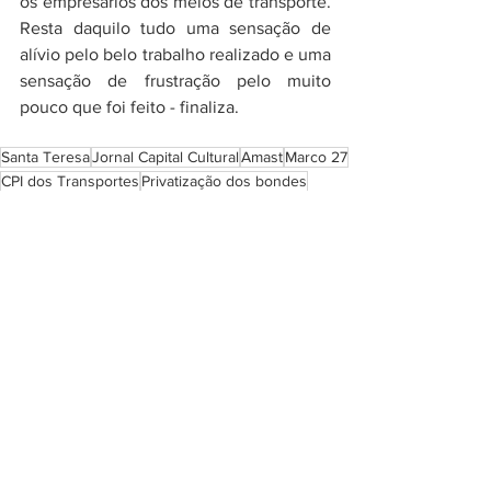
os empresários dos meios de transporte. 
Resta daquilo tudo uma sensação de 
alívio pelo belo trabalho realizado e uma 
sensação de frustração pelo muito 
pouco que foi feito - finaliza. 
Santa Teresa
Jornal Capital Cultural
Amast
Marco 27
CPI dos Transportes
Privatização dos bondes
Marta Rocha
O Centro
Em destaque
Ver tudo
Posts recentes