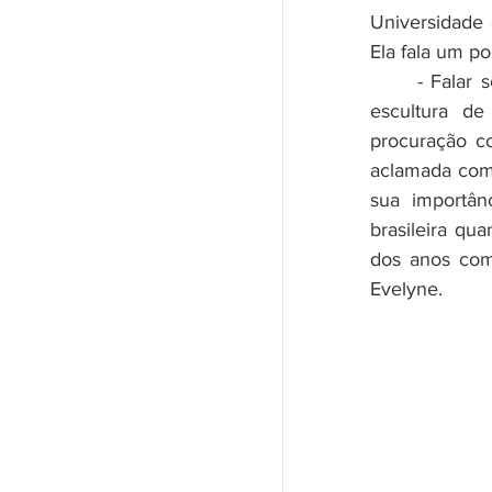
Universidade 
Ela fala um po
	- Falar sobre a imperatriz Teresa Cristina é como tentar decifrar uma 
escultura d
procuração co
aclamada como
sua importânc
brasileira qua
dos anos como
Evelyne.