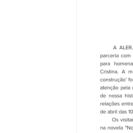
	A ALERJ - Assembleia Legislativa do Estado do Rio de Janeiro, em 
parceria com 
para homenag
Cristina. A m
construção’ fo
atenção pela 
de nossa hist
relações entre
de abril das 1
	Os visitantes poderão conferir os figurinos e parte da cenografia usados 
na novela "No