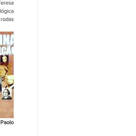
eresa 
ógica 
rodas 
Paolo 