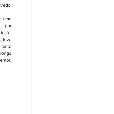
vedo. 
 por 
e foi 
 teve 
tanto 
longo 
ntou  