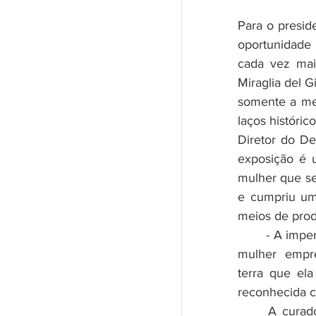
Para o presid
oportunidade 
cada vez mais
Miraglia del 
somente a mem
laços histórico
Diretor do De
exposição é 
mulher que se
e cumpriu um 
meios de produ
	- A imperatriz Teresa Cristina, há 200 anos, construía a imagem de uma 
mulher empre
terra que el
reconhecida c
	A curadora da mostra é a Professora Adjunta de História da Arte da 