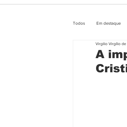
Todos
Em destaque
Virgilio Virgílio d
Entrevista e Opiniao
A im
Crist