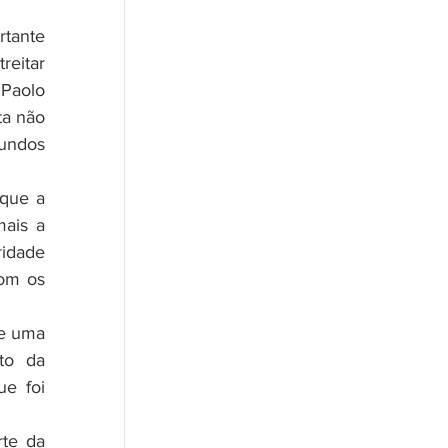
tante 
eitar 
Paolo 
a não 
undos 
que a 
ais a 
idade 
om os 
o da 
e foi 