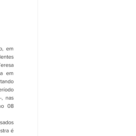
entes 
resa 
na em 
tando 
ríodo 
, nas 
o  08 
tra é 